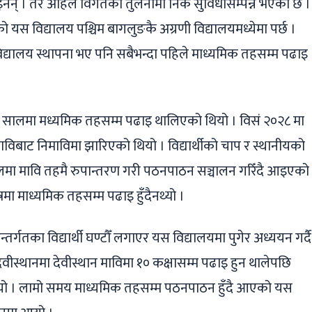
इनन् । तर अहिले विगतको तुलनामा निकै सुविधासम्पन्न भएको छ ।
स विद्यालय पश्चिम बागलुङकै अग्रणी विद्यालयमध्येमा पर्छ ।
िद्यालय स्थापना भए पनि सबैभन्दा पहिले माध्यमिक तहसम्म पढाइ
७ सालमा मध्यमिक तहसम्म पढाइ थालिएको थियो । विसं २०२८ मा
ाविबाट निमाविमा झारिएको थियो । विद्यार्थीको चाप र स्थानीयको
लमा मावि तहमै रुपान्तरण गरी पठनपाठन सञ्चालन गरिँदै आइएको
्रमा माध्यमिक तहसम्म पढाइ हुँदैनथ्यो ।
र्गतका विद्यार्थी घण्टौँ लगाएर यस विद्यालयमा पुगेर अध्ययन गर्दै
देवीस्थानमा देवीस्थान माविमा १० कक्षासम्म पढाइ हुन थालेपछि
को थियो । लामो समय माध्यमिक तहसम्म पठनपाठन हुँदै आएको यस