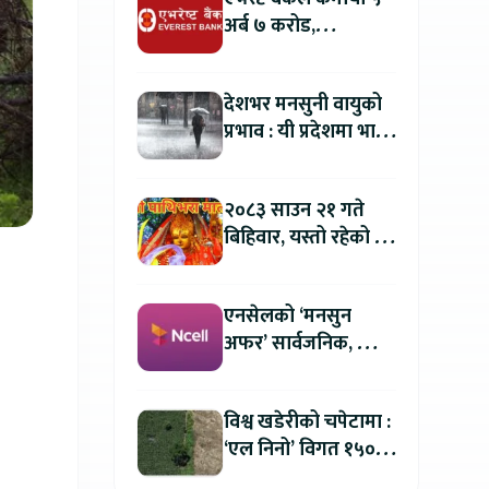
अर्ब ७ करोड,
वितरणयोग्य मुनाफामा
दोहोरो अंकको वृद्धि
देशभर मनसुनी वायुको
प्रभाव : यी प्रदेशमा भारी
वर्षा हुने पूर्वानुमान
२०८३ साउन २१ गते
बिहिवार, यस्तो रहेको छ
तपाईको आजको
राशिफल
एनसेलको ‘मनसुन
अफर’ सार्वजनिक, सिम
र प्याक खरिदमा २०
प्रतिशतसम्म क्यासब्याक
विश्व खडेरीको चपेटामा :
‘एल निनो’ विगत १५०
वर्षयताकै सबैभन्दा