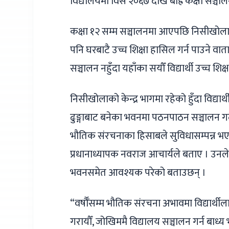
विद्यालयमा विसं २०६७ देखि बाह्र कक्षा सञ्च
कक्षा १२ सम्म सञ्चालनमा आएपछि निसीखोला
पनि घरबाटै उच्च शिक्षा हासिल गर्न पाउने व
सञ्चालन नहुँदा यहाँका सयौँ विद्यार्थी उच्च शि
निसीखोलाको केन्द्र भागमा रहेको हुँदा विद्य
ढुङ्गाबाट बनेका भवनमा पठनपाठन सञ्चालन गर
भौतिक संरचनाका हिसाबले सुविधासम्पन्न भए
प्रधानाध्यापक नवराज आचार्यले बताए । उनले 
भवनसमेत आवश्यक परेको बताउछन् ।
“वर्षौँसम्म भौतिक संरचना अभावमा विद्यार्
गरायौँ, जोखिममै विद्यालय सञ्चालन गर्न बाध्य भ