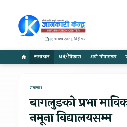
२१ श्रावण २०८३, बिहीबार
समाचार
अर्थ/विकास
अटो मोवाइल्स
समाचार
बागलुङको प्रभा माविको ६
नमूना विद्यालयसम्म