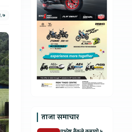
, ७
ताजा समाचार
एभरेष्ट बैंकले कमायो ५