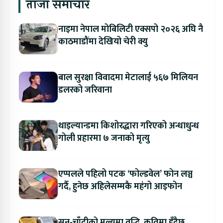
ताजा समाचार
नाइमा नेपाल मोबिलिटी एक्सपो २०२६ अघि नै
काठमाडौंमा देखियो चेरी क्यु
बाल सुरक्षा विवादमा मेटालाई ५६७ मिलियन
डलरको जरिवाना
थाइल्यान्डमा किशोरद्धारा गरिएको अन्धाधुन्ध
गोली प्रहारमा ७ जनाको मृत्यु
एप्पलले पहिलो पटक ‘फोल्डवेल’ फोन लञ्च
गर्दै, हुनेछ अहिलेसम्मकै महंगो आइफोन
सुन-चाँदीको मूल्यमा वृद्धि, कतिमा हुँदैछ