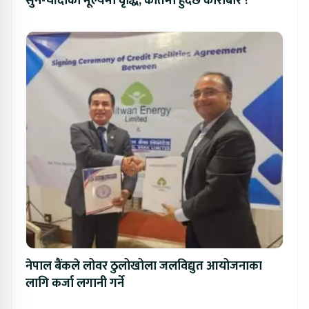
सुन-चाँदीको मूल्यमा वृद्धि, कतिमा हुँदैछ कारोबार ?
नेपाल बैंकले लोवर ठुलोखोला जलविद्युत आयोजनाका
लागि कर्जा लगानी गर्ने