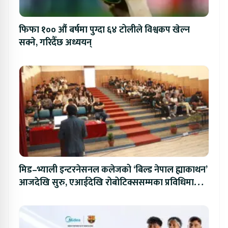
फिफा १०० औं बर्षमा पुग्दा ६४ टोलीले विश्वकप खेल्न
सक्ने, गरिदैँछ अध्ययन्
मिड–भ्याली इन्टरनेसनल कलेजको ‘बिल्ड नेपाल ह्याकाथन’
आजदेखि सुरु, एआईदेखि रोबोटिक्ससम्मका प्रविधिमा
प्रतिस्पर्धा