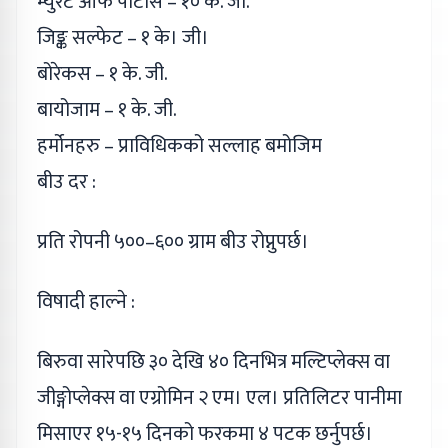
म्युरेट ओफ पोटास – १० के. जी.
जिङ्क सल्फेट – १ के। जी।
बोरेकस – १ के. जी.
बायोजाम – १ के. जी.
हर्मोनहरु – प्राविधिकको सल्लाह बमोजिम
बीउ दर :
प्रति रोपनी ५००–६०० ग्राम बीउ रोप्नुपर्छ।
विषादी हाल्ने :
बिरुवा सारेपछि ३० देखि ४० दिनभित्र मल्टिप्लेक्स वा
जीङ्गोप्लेक्स वा एग्रोमिन २ एम। एल। प्रतिलिटर पानीमा
मिसाएर १५-१५ दिनको फरकमा ४ पटक छर्नुपर्छ।