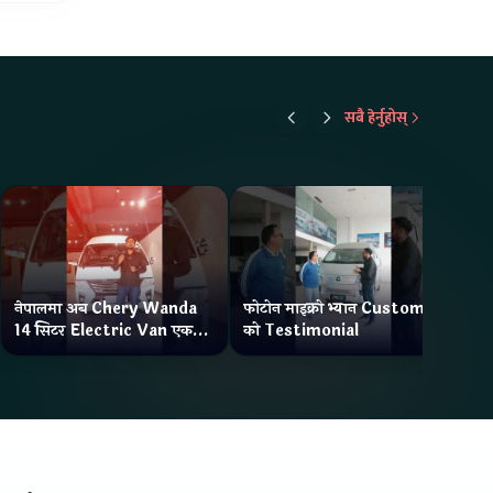
सबै हेर्नुहोस्
नेपालमा अब Chery Wanda
फोटोन माइक्रो भ्यान Customer
ने
14 सिटर Electric Van एक
को Testimonial
Wa
Charge मा दिन्छ 300KM
भ्य
Range