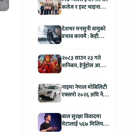
कलेज र इस्ट चाइना
युनिभर्सिटी अफ
टेक्नोलोजीबिच शैक्षिक
देशभर मनसुनी वायुको
सहकार्य विस्तार
प्रभाव कायमै : केही
स्थानमा भारी वर्षाको
सम्भावना
२०८३ साउन २३ गते
शनिबार, हेर्नुहोस आज
कुन राशिलाई कति लाभ
?
नाइमा नेपाल मोबिलिटी
एक्सपो २०२६ अघि नै
काठमाडौंमा देखियो चेरी
क्यु
बाल सुरक्षा विवादमा
मेटालाई ५६७ मिलियन
डलरको जरिवाना