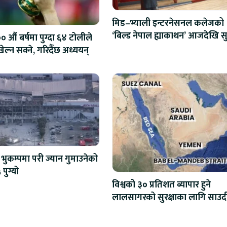
मिड–भ्याली इन्टरनेसनल कलेजको
‘बिल्ड नेपाल ह्याकाथन’ आजदेखि सु
 औं बर्षमा पुग्दा ६४ टोलीले
एआईदेखि रोबोटिक्ससम्मका प्रविध
ेल्न सक्ने, गरिदैँछ अध्ययन्
प्रतिस्पर्धा
भुकम्पमा परी ज्यान गुमाउनेको
 पुग्यो
विश्वको ३० प्रतिशत ब्यापार हुने
लालसागरको सुरक्षाका लागि साउद
महागठबन्धन बनाउँदै