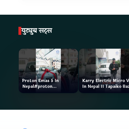
युट्युब सट्स
Proton Emas 5 In
Karry Electric Micro 
Nepal#proton
In Nepal II Tapaiko Ba
#protonemas5#protonnepal#evcarnepal
II Jankari Kendra
@ProtonNepal