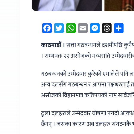
Facebook
Twitter
WhatsApp
Email
Messen
Thre
Sh
काठमाडौं ।
सत्ता गठबन्धनले दशमीपछि कुनै
। सम्भवतः २२ असोजको मध्यराति उम्मेदवारी
गठबन्धनको उम्मेदवार कुरेको एमालेले पनि ल
अन्य दलसँग गठबन्धन र आफ्ना पक्षधरलाई त
असोजको विहानमात्र कतिपयको नाम सार्वजन
ठूला दलहरुले उम्मेदवार घोषणा नगर्दा आका
छैनन् । जसका कारण अब दलहरु संगठनकै भर पर्