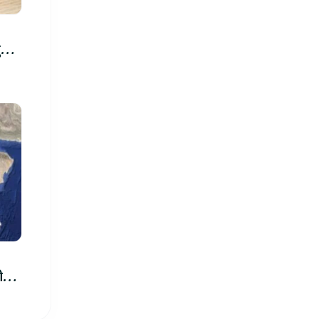
रु,
िमा
ीले