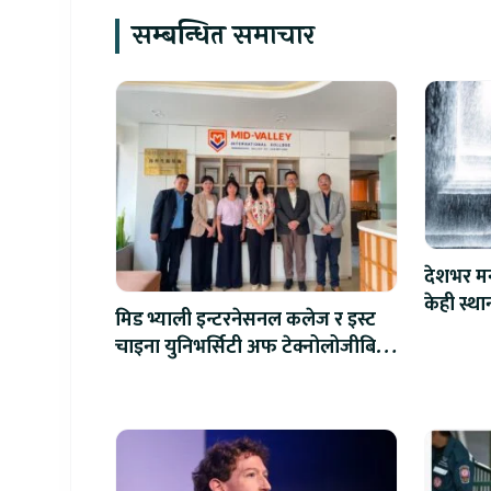
सम्बन्धित समाचार
देशभर मन
केही स्था
मिड भ्याली इन्टरनेसनल कलेज र इस्ट
चाइना युनिभर्सिटी अफ टेक्नोलोजीबिच
शैक्षिक सहकार्य विस्तार