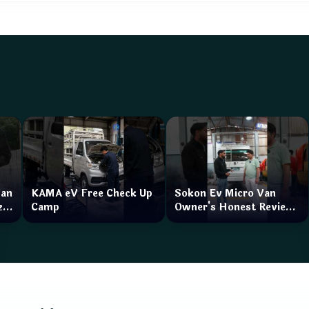
Van
KAMA eV Free Check Up
Sokon Ev Micro Van
zar
Camp
Owner's Honest Review
How is the service?