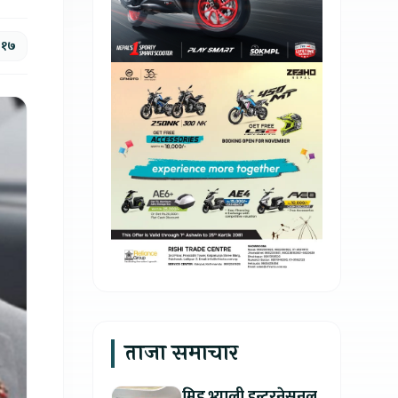
 १७
ताजा समाचार
मिड भ्याली इन्टरनेसनल