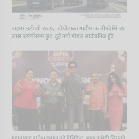
नाइमा अटो शो २०२६ : टोयोटाका गाडीमा रु तीनदेखि २१
लाख रुपैयाँसम्म छुट, दुई नयाँ मोडल सार्वजनिक हुँदै
महानायक राजेश हमाल बने प्रेसिडेन्ट, सुपर कमेडी लिगको