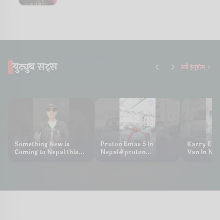
युट्युब सट्स
सबै हेर्नुहोस्
Something New is
Proton Emas 5 In
Karry Elec
Coming to Nepal this
Nepal#proton
Van In Nep
NAIMA Mobility Expo
#protonemas5#protonnepal#evcarn
Bazar II J
2026 !Chery Q is
@ProtonNepal
Kendra
coming to Nepal