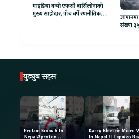
माइडिया बन्यो एफसी बार्सिलोनाको
मुख्य साझेदार, पाँच वर्षे रणनीतिक
जापानमा 
सहकार्य सुरु
संख्या ३५
युट्युब सट्स
Proton Emas 5 In
Karry Electric Micro 
Nepal#proton
In Nepal II Tapaiko Ba