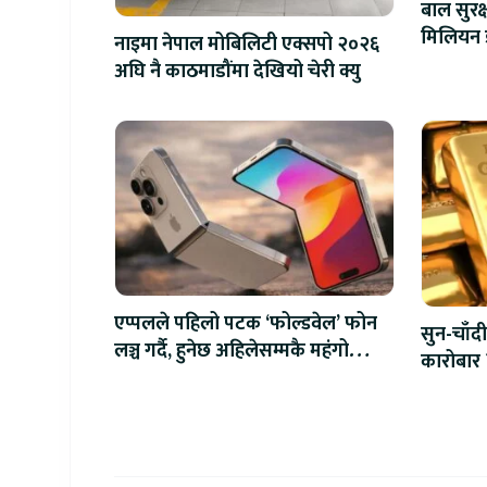
बाल सुरक
नाइमा नेपाल मोबिलिटी एक्सपो २०२६
अघि नै काठमाडौंमा देखियो चेरी क्यु
एप्पलले पहिलो पटक ‘फोल्डवेल’ फोन
सुन-चाँदी
लञ्च गर्दै, हुनेछ अहिलेसम्मकै महंगो
कारोबार 
आइफोन