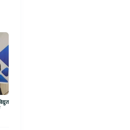
द्युत
े