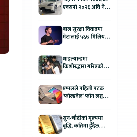
एक्सपो २०२६ अघि नै
काठमाडौंमा देखियो चेरी
क्यु
बाल सुरक्षा विवादमा
मेटालाई ५६७ मिलियन
डलरको जरिवाना
थाइल्यान्डमा
किशोरद्धारा गरिएको
अन्धाधुन्ध गोली प्रहारमा
७ जनाको मृत्यु
एप्पलले पहिलो पटक
‘फोल्डवेल’ फोन लञ्च
गर्दै, हुनेछ अहिलेसम्मकै
महंगो आइफोन
सुन-चाँदीको मूल्यमा
वृद्धि, कतिमा हुँदैछ
कारोबार ?