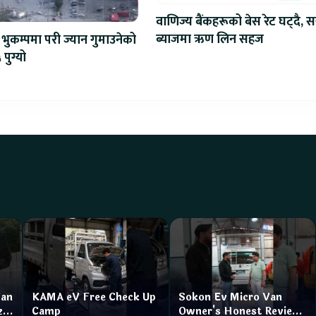
वाणिज्य बैंकहरूको बेस रेट घट्दै, स
ब्याजमा ऋण लिन सहज
भुकम्पमा परी ज्यान गुमाउनेको
 पुग्यो
Van
KAMA eV Free Check Up
Sokon Ev Micro Van
zar
Camp
Owner's Honest Review