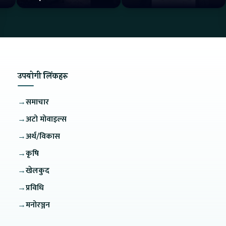
How is the service?
उपयोगी लिंकहरु
→
समाचार
→
अटो मोवाइल्स
→
अर्थ/विकास
→
कृषि
→
खेलकुद
→
प्रविधि
→
मनोरञ्जन