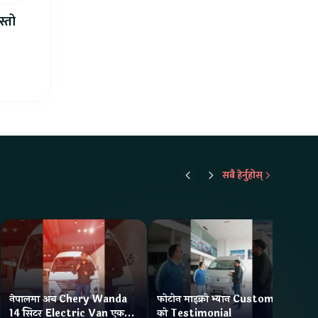
स्तो
सबै हेर्नुहोस्
नेपालमा अब Chery Wanda
फोटोन माइक्रो भ्यान Customer
ने
14 सिटर Electric Van एक
को Testimonial
Wa