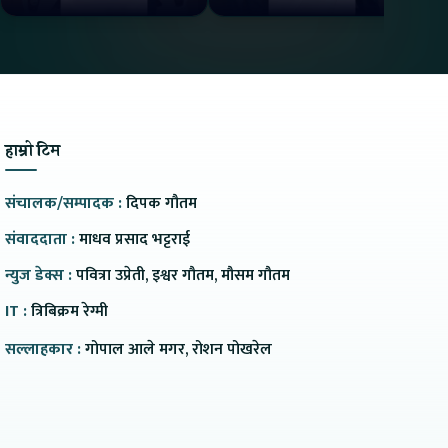
Charge मा दिन्छ 300KM
भ्य
Range
हाम्रो टिम
संचालक/सम्पादक :
दिपक गौतम
संवाददाता :
माधव प्रसाद भट्टराई
न्युज डेक्स :
पवित्रा उप्रेती, इश्वर गौतम, मौसम गौतम
IT :
त्रिबिक्रम रेग्मी
सल्लाहकार :
गोपाल आले मगर, रोशन पोखरेल