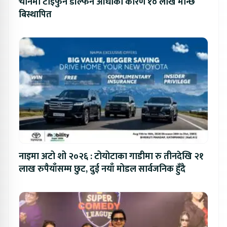
चीनमा टाइफुन डल्फिन आँधीका कारण १० लाख मान्छे
बिस्थापित
नाइमा अटो शो २०२६ : टोयोटाका गाडीमा रु तीनदेखि २१
लाख रुपैयाँसम्म छुट, दुई नयाँ मोडल सार्वजनिक हुँदै