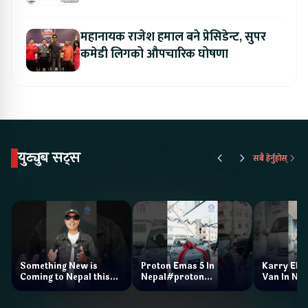
मोडल सार्वजनिक हुँदै
महानायक राजेश हमाल बने प्रेसिडेन्ट, सुपर
कमेडी लिगको औपचारिक घोषणा
युट्युब सट्स
सबै हेर्नुहोस्
Something New is
Proton Emas 5 In
Karry Elec
Coming to Nepal this
Nepal#proton
Van In Nep
NAIMA Mobility Expo
#protonemas5#protonnepal#evcarn
Bazar II J
2026 !Chery Q is
@ProtonNepal
Kendra