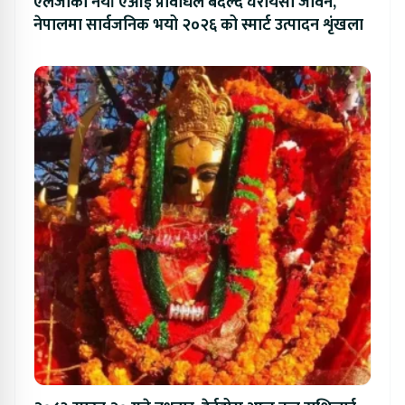
एलजीको नयाँ एआई प्रविधिले बदल्दै घरायसी जीवन,
नेपालमा सार्वजनिक भयो २०२६ को स्मार्ट उत्पादन शृंखला