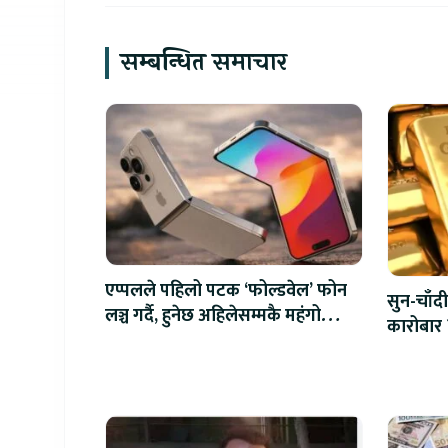
सम्बन्धित समाचार
एप्पलले पहिलो पटक ‘फोल्डवेल’ फोन
सुन-चाँदी
लञ्च गर्दै, हुनेछ अहिलेसम्मकै महंगो
कारोबार 
आइफोन