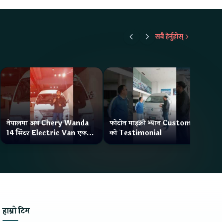
सबै हेर्नुहोस्
नेपालमा अब Chery Wanda
फोटोन माइक्रो भ्यान Customer
ने
14 सिटर Electric Van एक
को Testimonial
Wa
Charge मा दिन्छ 300KM
भ्य
Range
हाम्रो टिम