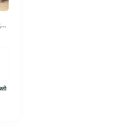
रु,
िमा
स्तो