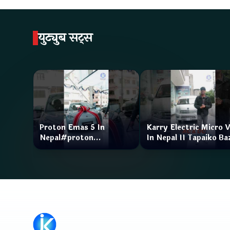
युट्युब सट्स
Proton Emas 5 In
Karry Electric Micro 
Nepal#proton
In Nepal II Tapaiko Ba
#protonemas5#protonnepal#evcarnepal
II Jankari Kendra
@ProtonNepal