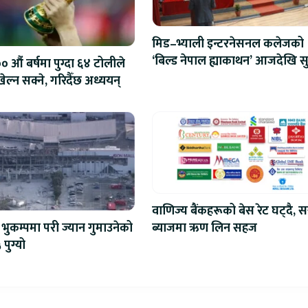
मिड–भ्याली इन्टरनेसनल कलेजको
‘बिल्ड नेपाल ह्याकाथन’ आजदेखि सु
 औं बर्षमा पुग्दा ६४ टोलीले
एआईदेखि रोबोटिक्ससम्मका प्रविध
ेल्न सक्ने, गरिदैँछ अध्ययन्
प्रतिस्पर्धा
वाणिज्य बैंकहरूको बेस रेट घट्दै, स
ब्याजमा ऋण लिन सहज
भुकम्पमा परी ज्यान गुमाउनेको
 पुग्यो