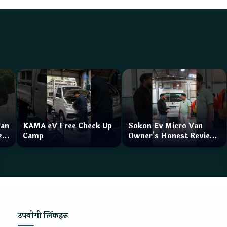
Van
KAMA eV Free Check Up
Sokon Ev Micro Van
zar
Camp
Owner's Honest Review
How is the service?
उपयोगी लिंकहरु