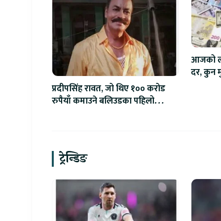
आजको लाग
दर, कुन मु
प्रदीपसिंह रावत, जो थिए १०० करोड
रुपैयाँ कमाउने बलिउडका पहिलो
खलनायक
ट्रेन्डिङ