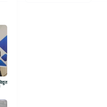
?
द्युत
े