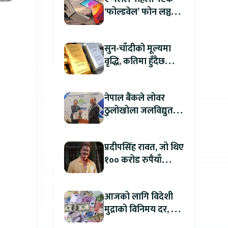
‘फोल्डवेल’ फोन लञ्च
गर्दै, हुनेछ अहिलेसम्मकै
महंगो आइफोन
सुन-चाँदीको मूल्यमा
वृद्धि, कतिमा हुँदैछ
कारोबार ?
नेपाल बैंकले लोवर
ठुलोखोला जलविद्युत
आयोजनाका लागि कर्जा
लगानी गर्ने
प्रदीपसिंह रावत, जो थिए
१०० करोड रुपैयाँ
कमाउने बलिउडका
पहिलो खलनायक
आजको लागि विदेशी
मुद्राको विनिमय दर, कुन
मुद्रा कतिमा हुँदैछ बिक्री