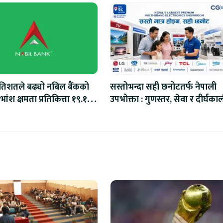
रतिशतले बढ्यो नबिल बैंकको
सस्तोभन्दा सही छनोटतर्फ नेपाली
ांश क्षमता प्रतिकित्ता १९.१०
उपभोक्ता : गुणस्तर, सेवा र दीर्घका
मूल्यमा बढ्दो ध्यान