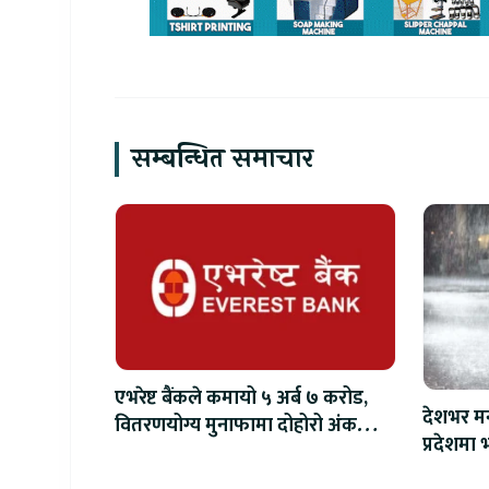
सम्बन्धित समाचार
एभरेष्ट बैंकले कमायो ५ अर्ब ७ करोड,
देशभर मन
वितरणयोग्य मुनाफामा दोहोरो अंकको
प्रदेशमा भ
वृद्धि