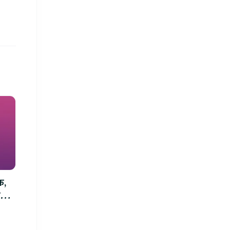
क,
म्म