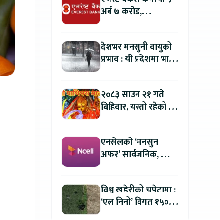
अर्ब ७ करोड,
वितरणयोग्य मुनाफामा
दोहोरो अंकको वृद्धि
देशभर मनसुनी वायुको
प्रभाव : यी प्रदेशमा भारी
वर्षा हुने पूर्वानुमान
२०८३ साउन २१ गते
बिहिवार, यस्तो रहेको छ
तपाईको आजको
राशिफल
एनसेलको ‘मनसुन
अफर’ सार्वजनिक, सिम
र प्याक खरिदमा २०
प्रतिशतसम्म क्यासब्याक
विश्व खडेरीको चपेटामा :
‘एल निनो’ विगत १५०
वर्षयताकै सबैभन्दा