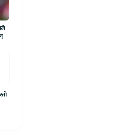
ीले
न्
स्तो