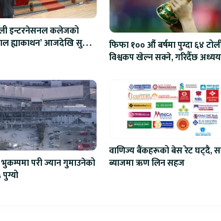
ाली इन्टरनेसनल कलेजको
ेपाल ह्याकाथन’ आजदेखि सुरु,
फिफा १०० औं बर्षमा पुग्दा ६४ टोल
रोबोटिक्ससम्मका प्रविधिमा
विश्वकप खेल्न सक्ने, गरिदैँछ अध्यय
वाणिज्य बैंकहरूको बेस रेट घट्दै, स
ब्याजमा ऋण लिन सहज
भुकम्पमा परी ज्यान गुमाउनेको
 पुग्यो