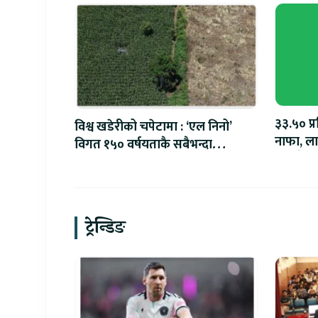
३३.५० प्
विश्व खडेरीको चपेटामा : ‘एल निनो’
नाफा, लाभ
विगत १५० वर्षयताकै सबैभन्दा
रुपैयाँ
शक्तिशाली हुने
ट्रेन्डिङ