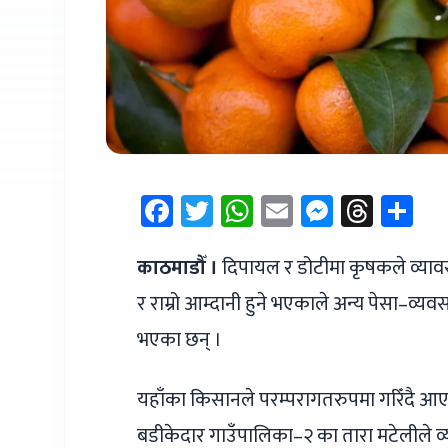
Facebook
Twitter
WhatsApp
Email
Messen
Thre
Sh
काठमाडौँ ।
दिपायल र डोटीमा कृषकले व्याव
र राम्रो आम्दानी हुने भएकाले अन्य पेसा–व्य
भएका छन् ।
यहाँका किसानले परम्परागतरुपमा गरिँदै आए
बडीकेदार गाउँपालिका–२ का तारा मटेलीले व