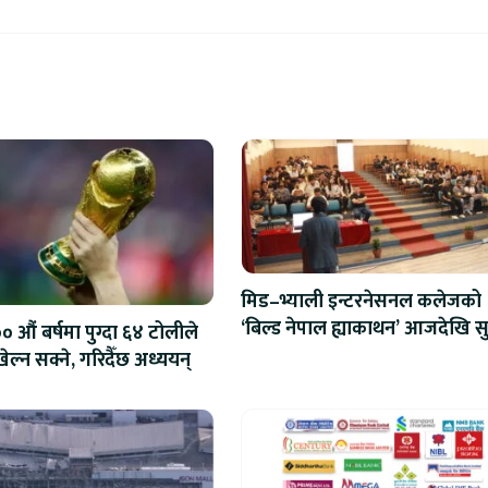
मिड–भ्याली इन्टरनेसनल कलेजको
‘बिल्ड नेपाल ह्याकाथन’ आजदेखि सु
 औं बर्षमा पुग्दा ६४ टोलीले
एआईदेखि रोबोटिक्ससम्मका प्रविध
ेल्न सक्ने, गरिदैँछ अध्ययन्
प्रतिस्पर्धा