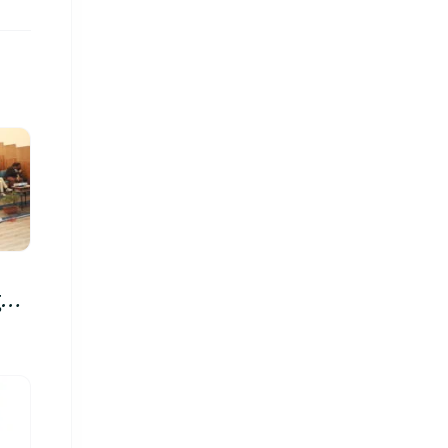
रु,
िमा