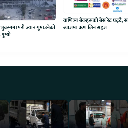
वाणिज्य बैंकहरूको बेस रेट घट्दै, स
ब्याजमा ऋण लिन सहज
भुकम्पमा परी ज्यान गुमाउनेको
 पुग्यो