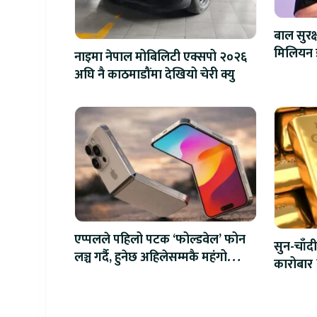
बाल सुरक
नाइमा नेपाल मोबिलिटी एक्सपो २०२६
अघि नै काठमाडौंमा देखियो चेरी क्यु
एप्पलले पहिलो पटक ‘फोल्डवेल’ फोन
सुन-चाँदी
लञ्च गर्दै, हुनेछ अहिलेसम्मकै महंगो
कारोबार 
आइफोन