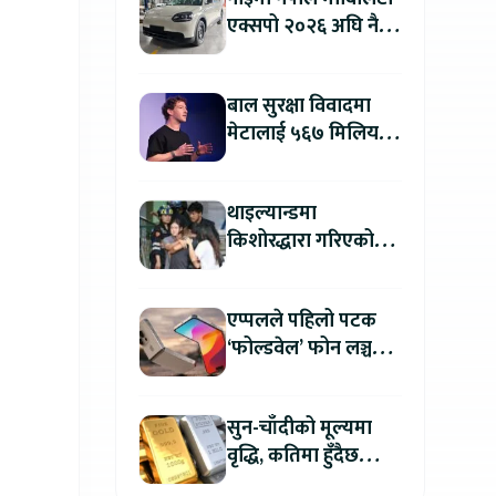
एक्सपो २०२६ अघि नै
काठमाडौंमा देखियो चेरी
क्यु
बाल सुरक्षा विवादमा
मेटालाई ५६७ मिलियन
डलरको जरिवाना
थाइल्यान्डमा
किशोरद्धारा गरिएको
अन्धाधुन्ध गोली प्रहारमा
७ जनाको मृत्यु
एप्पलले पहिलो पटक
‘फोल्डवेल’ फोन लञ्च
गर्दै, हुनेछ अहिलेसम्मकै
महंगो आइफोन
सुन-चाँदीको मूल्यमा
वृद्धि, कतिमा हुँदैछ
कारोबार ?