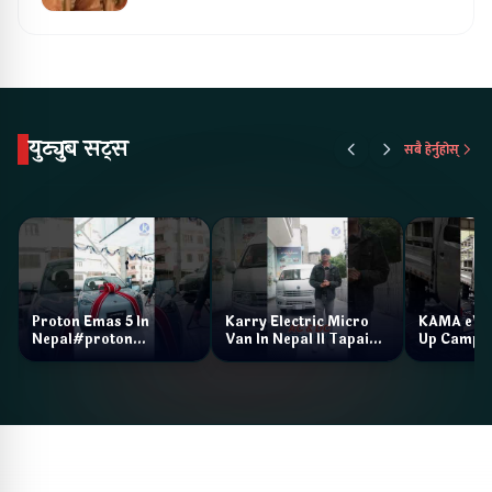
युट्युब सट्स
सबै हेर्नुहोस्
Proton Emas 5 In
Karry Electric Micro
KAMA eV F
Nepal#proton
Van In Nepal II Tapaiko
Up Camp
#protonemas5#protonnepal#evcarnepal
Bazar II Jankari
@ProtonNepal
Kendra