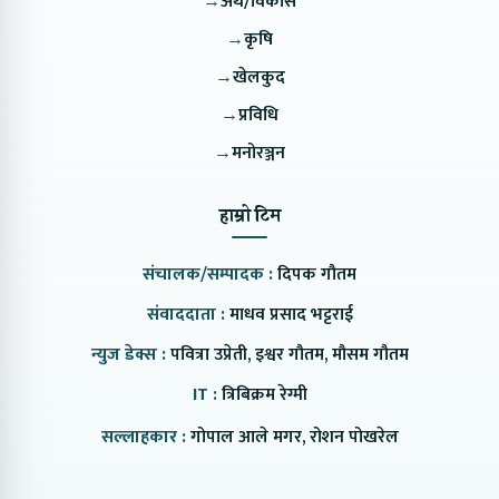
→
अर्थ/विकास
→
कृषि
→
खेलकुद
→
प्रविधि
→
मनोरञ्जन
हाम्रो टिम
संचालक/सम्पादक :
दिपक गौतम
संवाददाता :
माधव प्रसाद भट्टराई
न्युज डेक्स :
पवित्रा उप्रेती, इश्वर गौतम, मौसम गौतम
IT :
त्रिबिक्रम रेग्मी
सल्लाहकार :
गोपाल आले मगर, रोशन पोखरेल