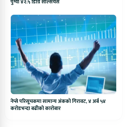
पुग्यो ४२.५ डिग्रि सेल्सियस
नेप्से परिसूचकमा सामान्य अंकको गिरावट, ४ अर्ब ५४
करोडभन्दा बढीको कारोबार