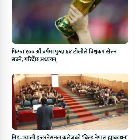
फिफा १०० औं बर्षमा पुग्दा ६४ टोलीले विश्वकप खेल्न
सक्ने, गरिदैँछ अध्ययन्
मिड–भ्याली इन्टरनेसनल कलेजको ‘बिल्ड नेपाल ह्याकाथन’