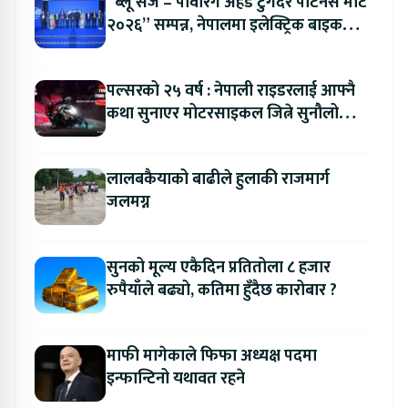
“ब्लू सर्ज – पावरिंग अहेड टुगेदर पार्टनर्स मीट
२०२६” सम्पन्न, नेपालमा इलेक्ट्रिक बाइक
ल्याउने यामाहाको घोषणा
पल्सरको २५ वर्ष : नेपाली राइडरलाई आफ्नै
कथा सुनाएर मोटरसाइकल जित्ने सुनौलो
अवसर
लालबकैयाको बाढीले हुलाकी राजमार्ग
जलमग्न
सुनको मूल्य एकैदिन प्रतितोला ८ हजार
रुपैयाँले बढ्यो, कतिमा हुँदैछ कारोबार ?
माफी मागेकाले फिफा अध्यक्ष पदमा
इन्फान्टिनो यथावत रहने