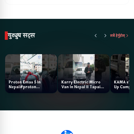
युट्युब सट्स
सबै हेर्नुहोस्
Proton Emas 5 In
Karry Electric Micro
KAMA eV F
Nepal#proton
Van In Nepal II Tapaiko
Up Camp
#protonemas5#protonnepal#evcarnepal
Bazar II Jankari
@ProtonNepal
Kendra