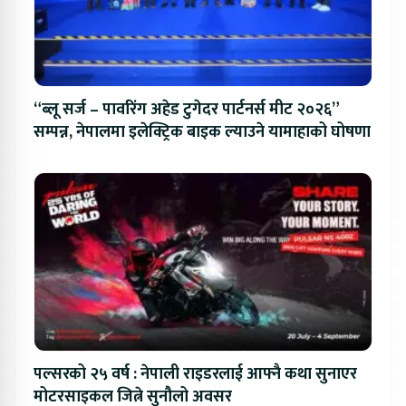
“ब्लू सर्ज – पावरिंग अहेड टुगेदर पार्टनर्स मीट २०२६”
सम्पन्न, नेपालमा इलेक्ट्रिक बाइक ल्याउने यामाहाको घोषणा
पल्सरको २५ वर्ष : नेपाली राइडरलाई आफ्नै कथा सुनाएर
मोटरसाइकल जित्ने सुनौलो अवसर