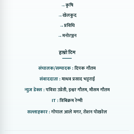
→
कृषि
→
खेलकुद
→
प्रविधि
→
मनोरञ्जन
हाम्रो टिम
संचालक/सम्पादक :
दिपक गौतम
संवाददाता :
माधव प्रसाद भट्टराई
न्युज डेक्स :
पवित्रा उप्रेती, इश्वर गौतम, मौसम गौतम
IT :
त्रिबिक्रम रेग्मी
सल्लाहकार :
गोपाल आले मगर, रोशन पोखरेल