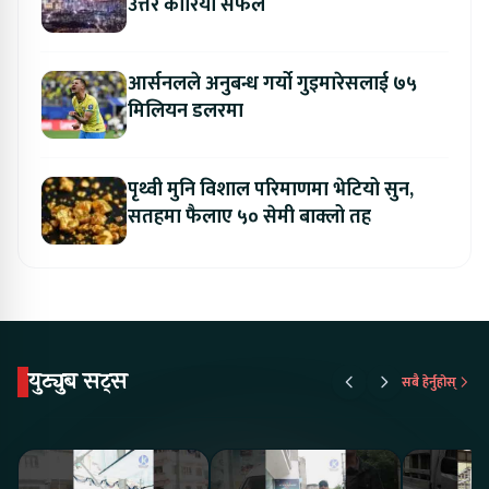
उत्तर कोरिया सफल
आर्सनलले अनुबन्ध गर्यो गुइमारेसलाई ७५
मिलियन डलरमा
पृथ्वी मुनि विशाल परिमाणमा भेटियो सुन,
सतहमा फैलाए ५० सेमी बाक्लो तह
युट्युब सट्स
सबै हेर्नुहोस्