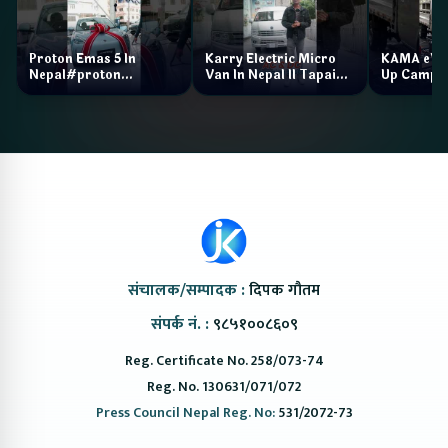
Proton Emas 5 In
Karry Electric Micro
KAMA eV F
Nepal#proton
Van In Nepal II Tapaiko
Up Camp
#protonemas5#protonnepal#evcarnepal
Bazar II Jankari
@ProtonNepal
Kendra
संचालक/सम्पादक :
दिपक गौतम
संपर्क नं. :
९८५१००८६०९
Reg. Certificate No. 258/073-74
Reg. No. 130631/071/072
Press Council Nepal Reg. No:
531/2072-73