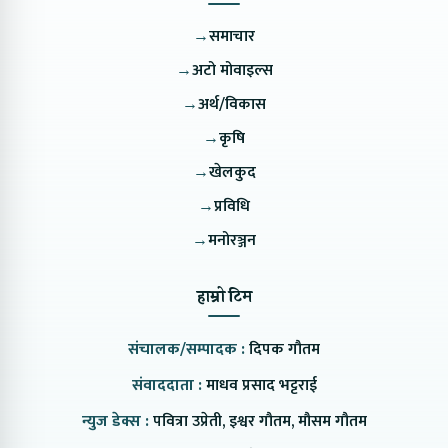
→
समाचार
→
अटो मोवाइल्स
→
अर्थ/विकास
→
कृषि
→
खेलकुद
→
प्रविधि
→
मनोरञ्जन
हाम्रो टिम
संचालक/सम्पादक :
दिपक गौतम
संवाददाता :
माधव प्रसाद भट्टराई
न्युज डेक्स :
पवित्रा उप्रेती, इश्वर गौतम, मौसम गौतम