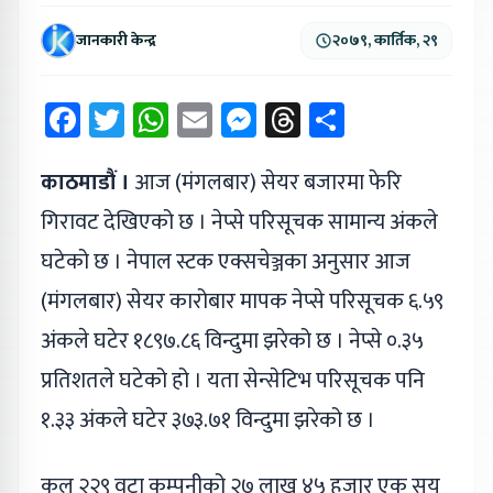
जानकारी केन्द्र
२०७९, कार्तिक, २९
Facebook
Twitter
WhatsApp
Email
Messenger
Threads
Share
काठमाडौं ।
आज (मंगलबार) सेयर बजारमा फेरि
गिरावट देखिएको छ । नेप्से परिसूचक सामान्य अंकले
घटेको छ । नेपाल स्टक एक्सचेञ्जका अनुसार आज
(मंगलबार) सेयर कारोबार मापक नेप्से परिसूचक ६.५९
अंकले घटेर १८९७.८६ विन्दुमा झरेको छ । नेप्से ०.३५
प्रतिशतले घटेको हो । यता सेन्सेटिभ परिसूचक पनि
१.३३ अंकले घटेर ३७३.७१ विन्दुमा झरेको छ ।
कूल २२९ वटा कम्पनीको २७ लाख ४५ हजार एक सय