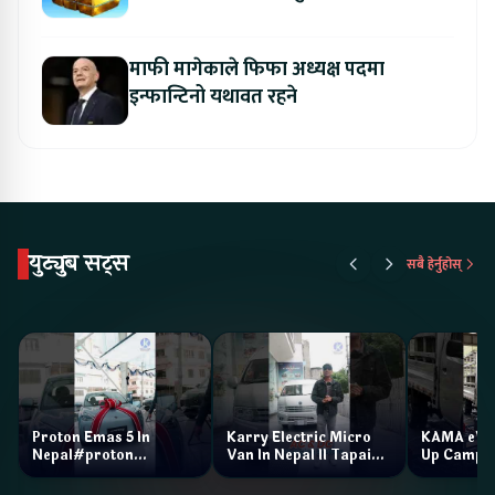
माफी मागेकाले फिफा अध्यक्ष पदमा
इन्फान्टिनो यथावत रहने
युट्युब सट्स
सबै हेर्नुहोस्
Proton Emas 5 In
Karry Electric Micro
KAMA eV F
Nepal#proton
Van In Nepal II Tapaiko
Up Camp
#protonemas5#protonnepal#evcarnepal
Bazar II Jankari
@ProtonNepal
Kendra