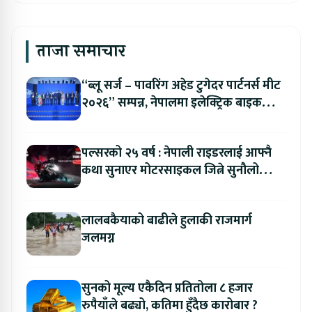
ताजा समाचार
“ब्लू सर्ज – पावरिंग अहेड टुगेदर पार्टनर्स मीट
२०२६” सम्पन्न, नेपालमा इलेक्ट्रिक बाइक
ल्याउने यामाहाको घोषणा
पल्सरको २५ वर्ष : नेपाली राइडरलाई आफ्नै
कथा सुनाएर मोटरसाइकल जित्ने सुनौलो
अवसर
लालबकैयाको बाढीले हुलाकी राजमार्ग
जलमग्न
सुनको मूल्य एकैदिन प्रतितोला ८ हजार
रुपैयाँले बढ्यो, कतिमा हुँदैछ कारोबार ?