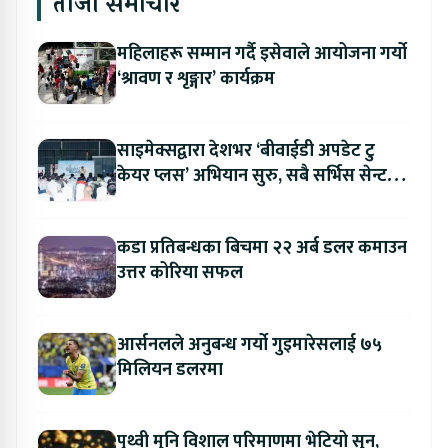
ताजा समाचार
महिलाहरू सम्मान गर्दै इसेवाले आयोजना गर्यो
‘श्रावण र शृङ्गार’ कार्यक्रम
साइमेक्सद्वारा देशभर ‘बीवाईडी अपडेट टु
केयर प्लस’ अभियान सुरु, सबै सर्भिस सेन्टरमा
लागु
कडा प्रतिबन्धका बिचमा २२ अर्ब डलर कमाउन
उत्तर कोरिया सफल
आर्सनलले अनुबन्ध गर्यो गुइमारेसलाई ७५
मिलियन डलरमा
पृथ्वी मुनि विशाल परिमाणमा भेटियो सुन,