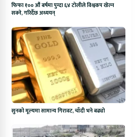
फिफा १०० औं बर्षमा पुग्दा ६४ टोलीले विश्वकप खेल्न
सक्ने, गरिदैँछ अध्ययन्
सुनको मूल्यमा सामान्य गिरावट, चाँदी भने बढ्यो