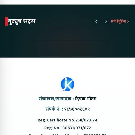
युट्युब सट्स
सबै हेर्नुहोस्
Proton Emas 5 In
Karry Electric Micro
KAMA eV F
Nepal#proton
Van In Nepal II Tapaiko
Up Camp
#protonemas5#protonnepal#evcarnepal
Bazar II Jankari
@ProtonNepal
Kendra
संचालक/सम्पादक :
दिपक गौतम
संपर्क नं. :
९८५१००८६०९
Reg. Certificate No. 258/073-74
Reg. No. 130631/071/072