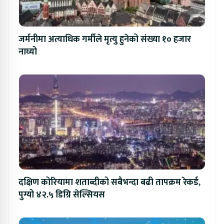
जर्मनीमा अत्याधिक गर्मीले मृत्यु हुनेको संख्या १० हजार
नाघ्यो
दक्षिण कोरियामा शताब्दीको सबैभन्दा बढी तापक्रम रेकर्ड,
पुग्यो ४२.५ डिग्रि सेल्सियस