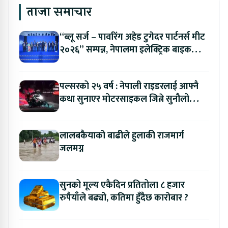
ताजा समाचार
“ब्लू सर्ज – पावरिंग अहेड टुगेदर पार्टनर्स मीट
२०२६” सम्पन्न, नेपालमा इलेक्ट्रिक बाइक
ल्याउने यामाहाको घोषणा
पल्सरको २५ वर्ष : नेपाली राइडरलाई आफ्नै
कथा सुनाएर मोटरसाइकल जित्ने सुनौलो
अवसर
लालबकैयाको बाढीले हुलाकी राजमार्ग
जलमग्न
सुनको मूल्य एकैदिन प्रतितोला ८ हजार
रुपैयाँले बढ्यो, कतिमा हुँदैछ कारोबार ?