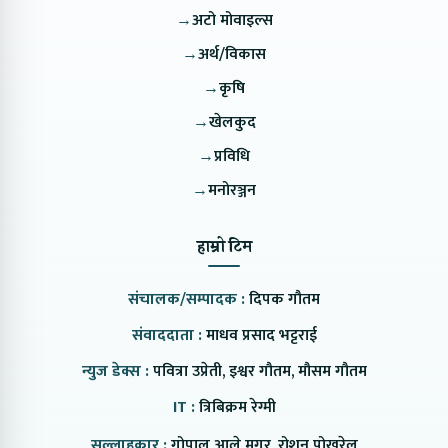
→
अटो मोवाइल्स
→
अर्थ/विकास
→
कृषि
→
खेलकुद
→
प्रविधि
→
मनोरञ्जन
हाम्रो टिम
संचालक/सम्पादक :
दिपक गौतम
संवाददाता :
माधव प्रसाद भट्टराई
न्युज डेक्स :
पवित्रा उप्रेती, इश्वर गौतम, मौसम गौतम
IT :
त्रिबिक्रम रेग्मी
सल्लाहकार :
गोपाल आले मगर, रोशन पोखरेल