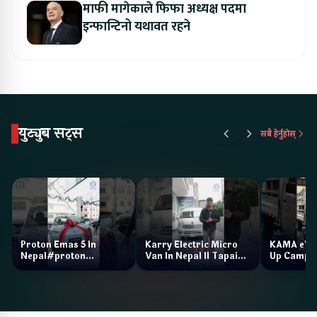
माफी मागेकाले फिफा अध्यक्ष पदमा
इन्फान्टिनो यथावत रहने
युट्युब सट्स
सबै हेर्नुहोस्
Proton Emas 5 In
Karry Electric Micro
KAMA eV F
Nepal#proton
Van In Nepal II Tapaiko
Up Camp
#protonemas5#protonnepal#evcarnepal
Bazar II Jankari
@ProtonNepal
Kendra