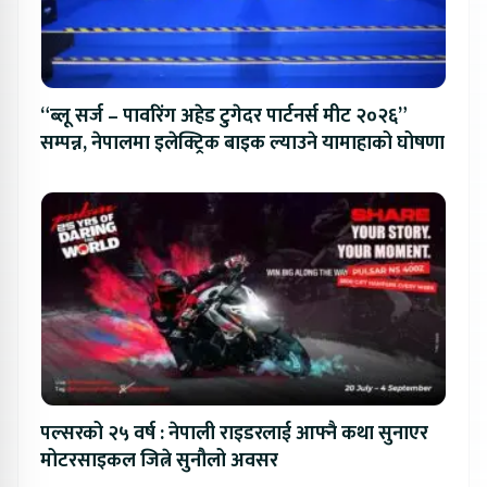
“ब्लू सर्ज – पावरिंग अहेड टुगेदर पार्टनर्स मीट २०२६”
सम्पन्न, नेपालमा इलेक्ट्रिक बाइक ल्याउने यामाहाको घोषणा
पल्सरको २५ वर्ष : नेपाली राइडरलाई आफ्नै कथा सुनाएर
मोटरसाइकल जित्ने सुनौलो अवसर