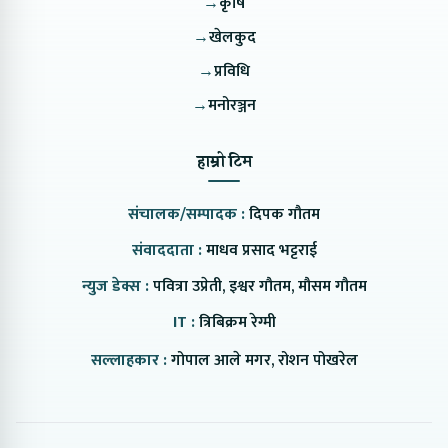
→
कृषि
→
खेलकुद
→
प्रविधि
→
मनोरञ्जन
हाम्रो टिम
संचालक/सम्पादक :
दिपक गौतम
संवाददाता :
माधव प्रसाद भट्टराई
न्युज डेक्स :
पवित्रा उप्रेती, इश्वर गौतम, मौसम गौतम
IT :
त्रिबिक्रम रेग्मी
सल्लाहकार :
गोपाल आले मगर, रोशन पोखरेल