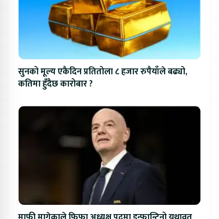
सुनको मूल्य एकैदिन प्रतितोला ८ हजार रुपैयाँले बढ्यो,
कतिमा हुँदैछ कारोबार ?
माफी मागेकाले फिफा अध्यक्ष पदमा इन्फान्टिनो यथावत