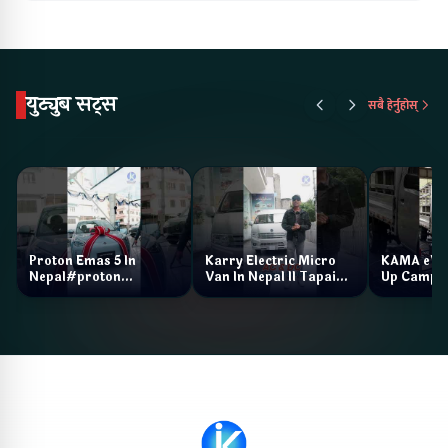
युट्युब सट्स
सबै हेर्नुहोस्
Proton Emas 5 In
Karry Electric Micro
KAMA eV F
Nepal#proton
Van In Nepal II Tapaiko
Up Camp
#protonemas5#protonnepal#evcarnepal
Bazar II Jankari
@ProtonNepal
Kendra