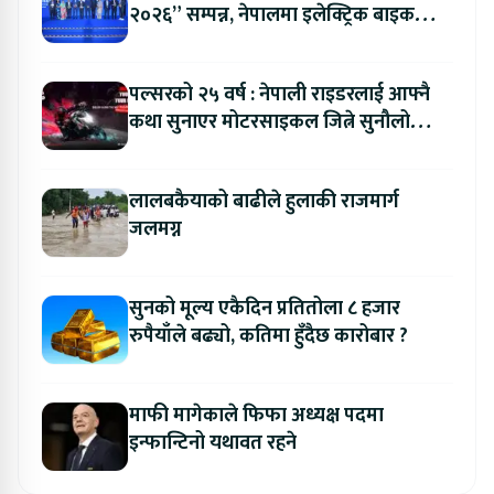
२०२६” सम्पन्न, नेपालमा इलेक्ट्रिक बाइक
ल्याउने यामाहाको घोषणा
पल्सरको २५ वर्ष : नेपाली राइडरलाई आफ्नै
कथा सुनाएर मोटरसाइकल जित्ने सुनौलो
अवसर
लालबकैयाको बाढीले हुलाकी राजमार्ग
जलमग्न
सुनको मूल्य एकैदिन प्रतितोला ८ हजार
रुपैयाँले बढ्यो, कतिमा हुँदैछ कारोबार ?
माफी मागेकाले फिफा अध्यक्ष पदमा
इन्फान्टिनो यथावत रहने