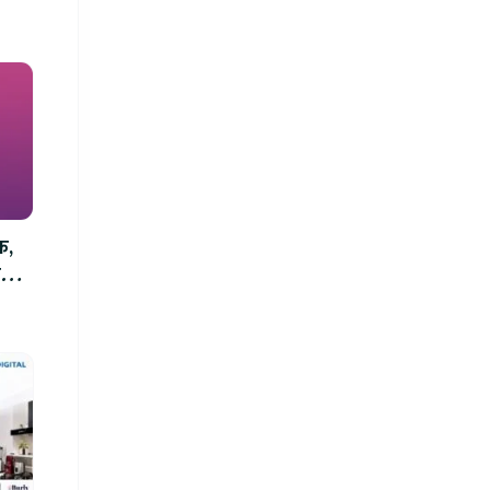
क,
म्म