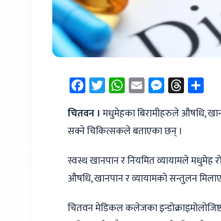
Facebook
Twitter
WhatsApp
Email
Messen
Thre
Sh
चितवन ।
मधुमेहका बिरामीहरुले औषधि, खान
सक्ने चिकित्सकले बताएका छन् ।
स्वस्थ खानपान र नियमित व्यायामले मधुमेह 
औषधि, खानपान र व्यायामको सन्तुलन मिला
चितवन मेडिकल कलेजका इन्डोक्राइमोलोजिष्ट