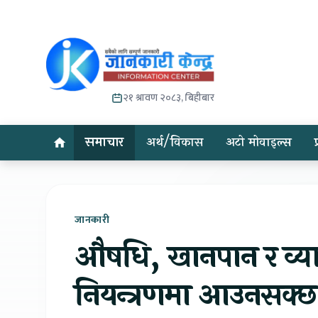
२१ श्रावण २०८३, बिहीबार
समाचार
अर्थ/विकास
अटो मोवाइल्स
जानकारी
औषधि, खानपान र व्या
नियन्त्रणमा आउनसक्छ