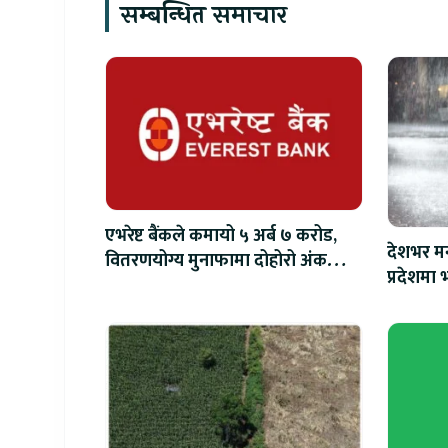
सम्बन्धित समाचार
एभरेष्ट बैंकले कमायो ५ अर्ब ७ करोड,
देशभर मन
वितरणयोग्य मुनाफामा दोहोरो अंकको
प्रदेशमा भ
वृद्धि