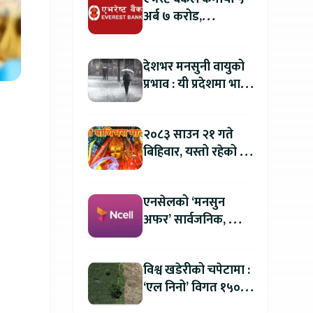
अर्ब ७ करोड,
वितरणयोग्य मुनाफामा
दोहोरो अंकको वृद्धि
देशभर मनसुनी वायुको
प्रभाव : यी प्रदेशमा भारी
वर्षा हुने पूर्वानुमान
२०८३ साउन २१ गते
बिहिवार, यस्तो रहेको छ
तपाईको आजको
राशिफल
एनसेलको ‘मनसुन
अफर’ सार्वजनिक, सिम
र प्याक खरिदमा २०
प्रतिशतसम्म क्यासब्याक
विश्व खडेरीको चपेटामा :
‘एल निनो’ विगत १५०
वर्षयताकै सबैभन्दा