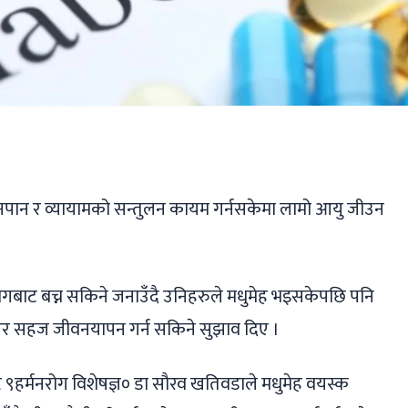
ger
ads
are
पान र व्यायामको सन्तुलन कायम गर्नसकेमा लामो आयु जीउन
रोगबाट बच्न सकिने जनाउँदै उनिहरुले मधुमेह भइसकेपछि पनि
एर सहज जीवनयापन गर्न सकिने सुझाव दिए ।
 ९हर्मनरोग विशेषज्ञ० डा सौरव खतिवडाले मधुमेह वयस्क