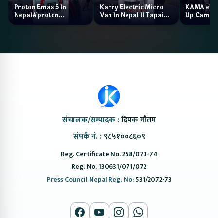
Proton Emas 5 In
Karry Electric Micro
KAMA eV F
Nepal#proton
Van In Nepal II Tapaiko
Up Camp
#protonemas5#protonnepal#evcarnepal
Bazar II Jankari
@ProtonNepal
Kendra
संचालक/सम्पादक :
दिपक गौतम
संपर्क नं. :
९८५१००८६०९
Reg. Certificate No. 258/073-74
Reg. No. 130631/071/072
Press Council Nepal Reg. No:
531/2072-73