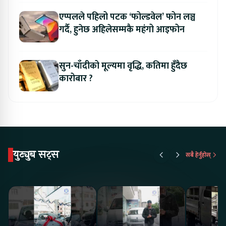
एप्पलले पहिलो पटक ‘फोल्डवेल’ फोन लञ्च
गर्दै, हुनेछ अहिलेसम्मकै महंगो आइफोन
सुन-चाँदीको मूल्यमा वृद्धि, कतिमा हुँदैछ
कारोबार ?
युट्युब सट्स
सबै हेर्नुहोस्