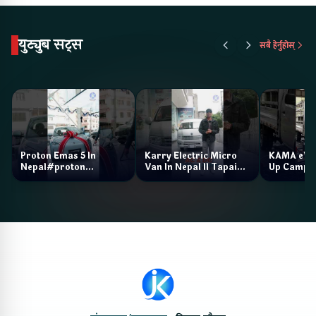
युट्युब सट्स
सबै हेर्नुहोस्
Proton Emas 5 In
Karry Electric Micro
KAMA eV F
Nepal#proton
Van In Nepal II Tapaiko
Up Camp
#protonemas5#protonnepal#evcarnepal
Bazar II Jankari
@ProtonNepal
Kendra