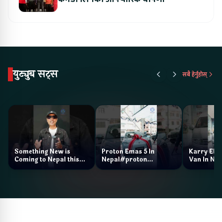
युट्युब सट्स
सबै हेर्नुहोस्
Something New is
Proton Emas 5 In
Karry Elec
Coming to Nepal this
Nepal#proton
Van In Nep
NAIMA Mobility Expo
#protonemas5#protonnepal#evcarn
Bazar II J
2026 !Chery Q is
@ProtonNepal
Kendra
coming to Nepal