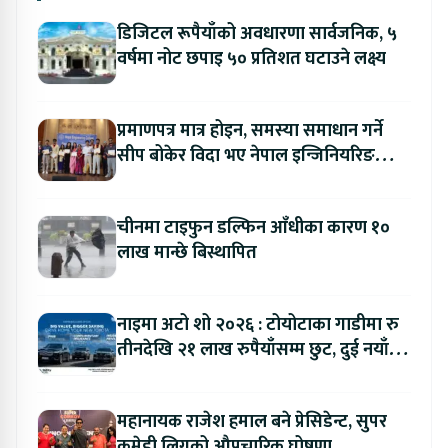
डिजिटल रूपैयाँको अवधारणा सार्वजनिक, ५
वर्षमा नोट छपाइ ५० प्रतिशत घटाउने लक्ष्य
प्रमाणपत्र मात्र होइन, समस्या समाधान गर्ने
सीप बोकेर विदा भए नेपाल इन्जिनियरिङ
कलेजका विद्यार्थी
चीनमा टाइफुन डल्फिन आँधीका कारण १०
लाख मान्छे बिस्थापित
नाइमा अटो शो २०२६ : टोयोटाका गाडीमा रु
तीनदेखि २१ लाख रुपैयाँसम्म छुट, दुई नयाँ
मोडल सार्वजनिक हुँदै
महानायक राजेश हमाल बने प्रेसिडेन्ट, सुपर
कमेडी लिगको औपचारिक घोषणा