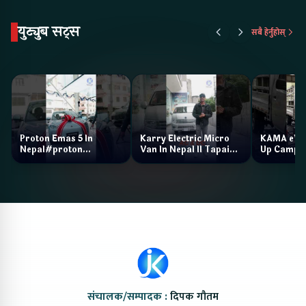
युट्युब सट्स
सबै हेर्नुहोस्
Proton Emas 5 In
Karry Electric Micro
KAMA eV F
Nepal#proton
Van In Nepal II Tapaiko
Up Camp
#protonemas5#protonnepal#evcarnepal
Bazar II Jankari
@ProtonNepal
Kendra
संचालक/सम्पादक :
दिपक गौतम