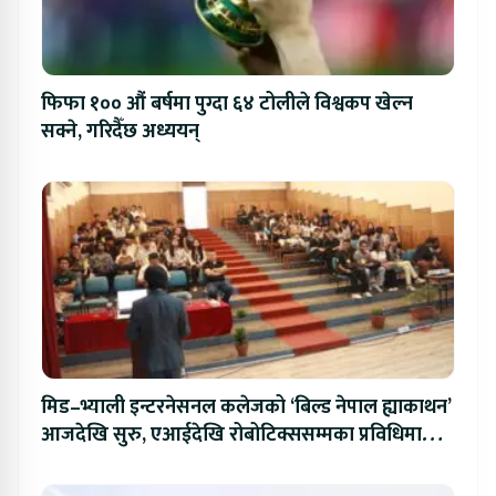
फिफा १०० औं बर्षमा पुग्दा ६४ टोलीले विश्वकप खेल्न
सक्ने, गरिदैँछ अध्ययन्
मिड–भ्याली इन्टरनेसनल कलेजको ‘बिल्ड नेपाल ह्याकाथन’
आजदेखि सुरु, एआईदेखि रोबोटिक्ससम्मका प्रविधिमा
प्रतिस्पर्धा