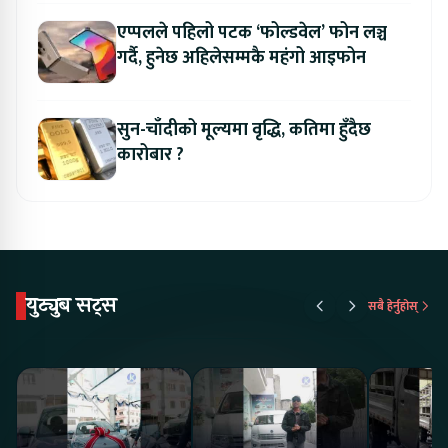
एप्पलले पहिलो पटक ‘फोल्डवेल’ फोन लञ्च
गर्दै, हुनेछ अहिलेसम्मकै महंगो आइफोन
सुन-चाँदीको मूल्यमा वृद्धि, कतिमा हुँदैछ
कारोबार ?
युट्युब सट्स
सबै हेर्नुहोस्