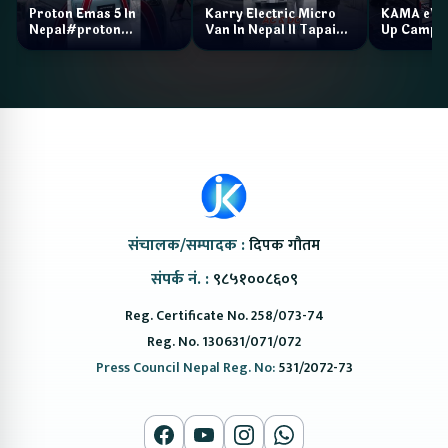
Proton Emas 5 In
Karry Electric Micro
KAMA eV F
Nepal#proton
Van In Nepal II Tapaiko
Up Camp
#protonemas5#protonnepal#evcarnepal
Bazar II Jankari
@ProtonNepal
Kendra
संचालक/सम्पादक :
दिपक गौतम
संपर्क नं. :
९८५१००८६०९
Reg. Certificate No. 258/073-74
Reg. No. 130631/071/072
Press Council Nepal Reg. No:
531/2072-73