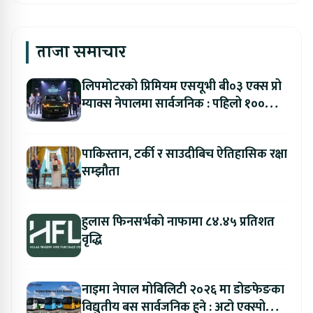
ताजा समाचार
लिपमोटरको प्रिमियम एसयूभी बी०३ एक्स प्रो
म्याक्स नेपालमा सार्वजनिक : पहिलो १००
ग्राहकलाई रु. ४४.९९ लाखको विशेष अफर
पाकिस्तान, टर्की र साउदीबिच ऐतिहासिक रक्षा
सम्झौता
हुलास फिनसर्भको नाफामा ८४.४५ प्रतिशत
वृद्धि
नाइमा नेपाल मोबिलिटी २०२६ मा डोङफेङका
विद्युतीय बस सार्वजनिक हुने : अटो एक्स्पोमा