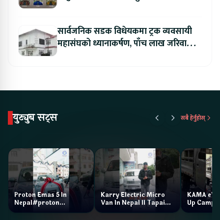
बुकिङ गर्दा विशेष छुट
सार्वजनिक सडक विधेयकमा ट्रक व्यवसायी
महासंघको ध्यानाकर्षण, पाँच लाख जरिवाना
संशोधन गर्न माग
युट्युब सट्स
सबै हेर्नुहोस्
Proton Emas 5 In
Karry Electric Micro
KAMA eV F
Nepal#proton
Van In Nepal II Tapaiko
Up Camp
#protonemas5#protonnepal#evcarnepal
Bazar II Jankari
@ProtonNepal
Kendra