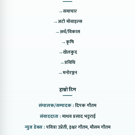
→
समाचार
→
अटो मोवाइल्स
→
अर्थ/विकास
→
कृषि
→
खेलकुद
→
प्रविधि
→
मनोरञ्जन
हाम्रो टिम
संचालक/सम्पादक :
दिपक गौतम
संवाददाता :
माधव प्रसाद भट्टराई
न्युज डेक्स :
पवित्रा उप्रेती, इश्वर गौतम, मौसम गौतम