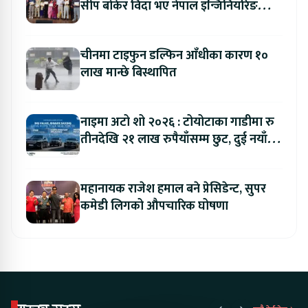
सीप बोकेर विदा भए नेपाल इन्जिनियरिङ
कलेजका विद्यार्थी
चीनमा टाइफुन डल्फिन आँधीका कारण १०
लाख मान्छे बिस्थापित
नाइमा अटो शो २०२६ : टोयोटाका गाडीमा रु
तीनदेखि २१ लाख रुपैयाँसम्म छुट, दुई नयाँ
मोडल सार्वजनिक हुँदै
महानायक राजेश हमाल बने प्रेसिडेन्ट, सुपर
कमेडी लिगको औपचारिक घोषणा