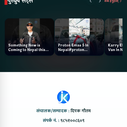
युट्युब सट्स
सबै हेर्नुहोस्
Something New is
Proton Emas 5 In
Karry Elec
Coming to Nepal this
Nepal#proton
Van In Nep
NAIMA Mobility Expo
#protonemas5#protonnepal#evcarn
Bazar II J
2026 !Chery Q is
@ProtonNepal
Kendra
coming to Nepal
संचालक/सम्पादक :
दिपक गौतम
संपर्क नं. :
९८५१००८६०९