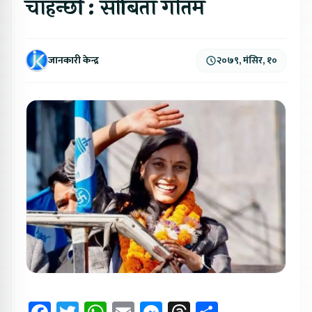
चाहन्छौं : सोबिता गौतम
जानकारी केन्द्र
२०७९, मंसिर, १०