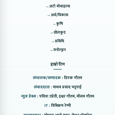
→
अटो मोवाइल्स
→
अर्थ/विकास
→
कृषि
→
खेलकुद
→
प्रविधि
→
मनोरञ्जन
हाम्रो टिम
संचालक/सम्पादक :
दिपक गौतम
संवाददाता :
माधव प्रसाद भट्टराई
न्युज डेक्स :
पवित्रा उप्रेती, इश्वर गौतम, मौसम गौतम
IT :
त्रिबिक्रम रेग्मी