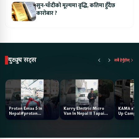
सुन-चाँदीको मूल्यमा वृद्धि, कतिमा हुँदैछ
कारोबार ?
युट्युब सट्स
सबै हेर्नुहोस्
Proton Emas 5 In
Karry Electric Micro
KAMA eV F
Nepal#proton
Van In Nepal II Tapaiko
Up Camp
#protonemas5#protonnepal#evcarnepal
Bazar II Jankari
@ProtonNepal
Kendra