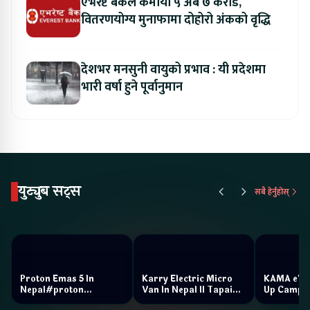
एभरेष्ट बैंकले कमायो ५ अर्ब ७ करोड,
वितरणयोग्य मुनाफामा दोहोरो अंकको वृद्धि
देशभर मनसुनी वायुको प्रभाव : यी प्रदेशमा
भारी वर्षा हुने पूर्वानुमान
युट्युब सट्स
सबै हेर्नुहोस्
Proton Emas 5 In
Karry Electric Micro
KAMA eV F
Nepal#proton
Van In Nepal II Tapaiko
Up Camp
#protonemas5#protonnepal#evcarnepal
Bazar II Jankari