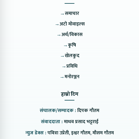
→
समाचार
→
अटो मोवाइल्स
→
अर्थ/विकास
→
कृषि
→
खेलकुद
→
प्रविधि
→
मनोरञ्जन
हाम्रो टिम
संचालक/सम्पादक :
दिपक गौतम
संवाददाता :
माधव प्रसाद भट्टराई
न्युज डेक्स :
पवित्रा उप्रेती, इश्वर गौतम, मौसम गौतम