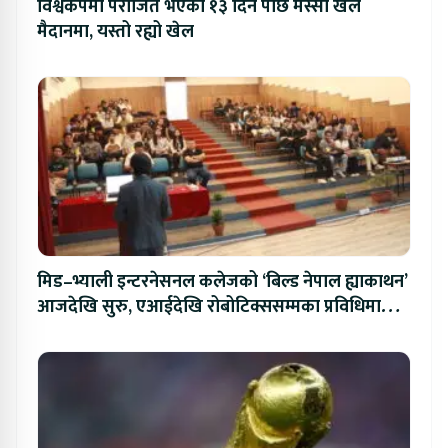
विश्वकपमा पराजित भएको १३ दिन पछि मेस्सी खेल
मैदानमा, यस्तो रह्यो खेल
मिड–भ्याली इन्टरनेसनल कलेजको ‘बिल्ड नेपाल ह्याकाथन’
आजदेखि सुरु, एआईदेखि रोबोटिक्ससम्मका प्रविधिमा
प्रतिस्पर्धा