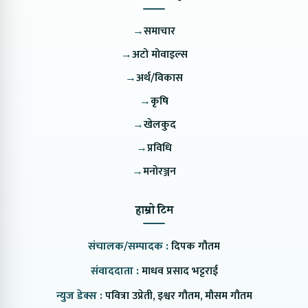
→
समाचार
→
अटो मोवाइल्स
→
अर्थ/विकास
→
कृषि
→
खेलकुद
→
प्रविधि
→
मनोरञ्जन
हाम्रो टिम
संचालक/सम्पादक :
दिपक गौतम
संवाददाता :
माधव प्रसाद भट्टराई
न्युज डेक्स :
पवित्रा उप्रेती, इश्वर गौतम, मौसम गौतम