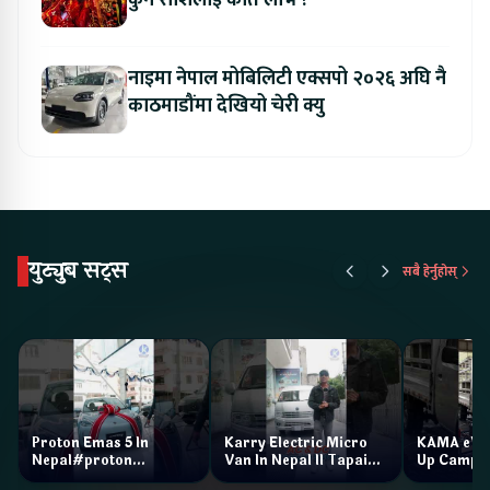
कुन राशिलाई कति लाभ ?
नाइमा नेपाल मोबिलिटी एक्सपो २०२६ अघि नै
काठमाडौंमा देखियो चेरी क्यु
युट्युब सट्स
सबै हेर्नुहोस्
Proton Emas 5 In
Karry Electric Micro
KAMA eV F
Nepal#proton
Van In Nepal II Tapaiko
Up Camp
#protonemas5#protonnepal#evcarnepal
Bazar II Jankari