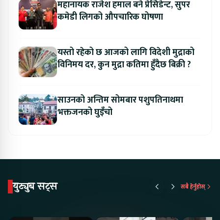
महानायक राजेश हमाल बने प्रेसिडेन्ट, सुपर
कमेडी लिगको औपचारिक घोषणा
यस्तो रहेको छ आजको लागि विदेशी मुद्राको
विनिमय दर, कुन मुद्रा कतिमा हुँदैछ बिक्री ?
साउनको अन्तिम सोमबार पशुपतिनाथमा
भक्तजनको घुइँचो
युट्युब सट्स
सबै हेर्नुहोस्