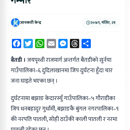
गम्भीर
जानकारी केन्द्र
२०७९, मंसिर, २१
Facebook
Twitter
WhatsApp
Email
Messenger
Threads
Share
बैतडी ।
जयपृथ्वी राजमार्ग अन्तर्गत बैतडीको सुर्नया
गाउँपालिका–६ दुदिलाखानमा जिप दुर्घटना हुँदा चार
जना घाइते भएका छन् ।
दुर्घटनामा बझाङ केदारस्युँ गाउँपालिका–५ गौराडीका
जिप धनबहादुर गुर्धामी, बझाङकै बुंगल नगरपालिका–९
की नरपति पातली, सोही ठाउँकी काली पातली र नरमा
पातली रहेका छन् ।