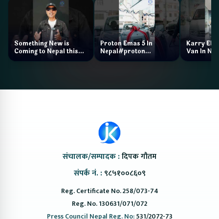
Something New is
Proton Emas 5 In
Karry Elec
Coming to Nepal this
Nepal#proton
Van In Nep
NAIMA Mobility Expo
#protonemas5#protonnepal#evcarn
Bazar II J
2026 !Chery Q is
@ProtonNepal
Kendra
coming to Nepal
संचालक/सम्पादक :
दिपक गौतम
संपर्क नं. :
९८५१००८६०९
Reg. Certificate No. 258/073-74
Reg. No. 130631/071/072
Press Council Nepal Reg. No:
531/2072-73