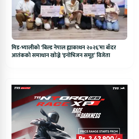
मिड-भ्यालीको ‘बिल्ड नेपाल ह्याकाथन २०२६’मा बाँदर
आतंकको समाधान खोज्ने ‘इनोभिजन समूह’ विजेता