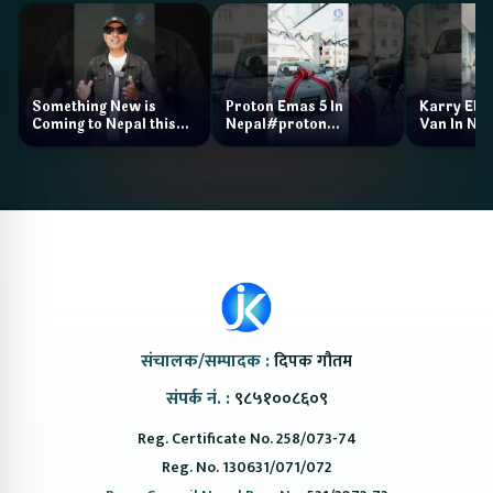
Something New is
Proton Emas 5 In
Karry Elec
Coming to Nepal this
Nepal#proton
Van In Nep
NAIMA Mobility Expo
#protonemas5#protonnepal#evcarn
Bazar II J
2026 !Chery Q is
@ProtonNepal
Kendra
coming to Nepal
संचालक/सम्पादक :
दिपक गौतम
संपर्क नं. :
९८५१००८६०९
Reg. Certificate No. 258/073-74
Reg. No. 130631/071/072