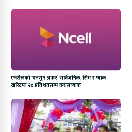
एनसेलको ‘मनसुन अफर’ सार्वजनिक, सिम र प्याक
खरिदमा २० प्रतिशतसम्म क्यासब्याक