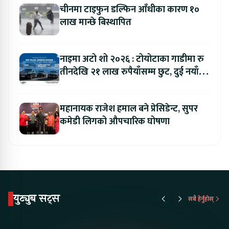
चीनमा टाइफुन डल्फिन आँधीका कारण १०
लाख मान्छे बिस्थापित
नाइमा अटो शो २०२६ : टोयोटाका गाडीमा रु
तीनदेखि २१ लाख रुपैयाँसम्म छुट, दुई नयाँ
मोडल सार्वजनिक हुँदै
महानायक राजेश हमाल बने प्रेसिडेन्ट, सुपर
कमेडी लिगको औपचारिक घोषणा
युट्युब सट्स
सबै हेर्नुहोस्