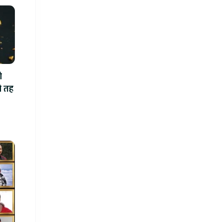
ो
ो तह