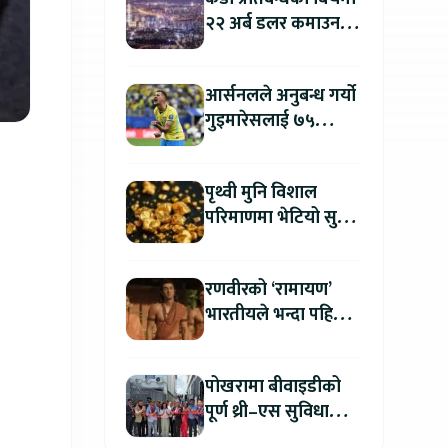
२२ अर्ब डलर कमाउन
उत्तर कोरिया सफल
आर्सनलले अनुबन्ध गर्यो
गुइमारेसलाई ७५
मिलियन डलरमा
पृथ्वी मुनि विशाल
परिमाणमा भेटियो सुन,
सतहमा फैलाए ५० सेमी
बाक्लो तह
रणवीरको ‘रामायण’
भारतीयले भन्दा पहिला
अन्तर्राष्ट्रिय दर्शकले हेर्न
पाउने
पोखरामा बीवाइडीको
पूर्ण थ्री–एस सुविधा
सञ्चालनमा, आधिकारिक