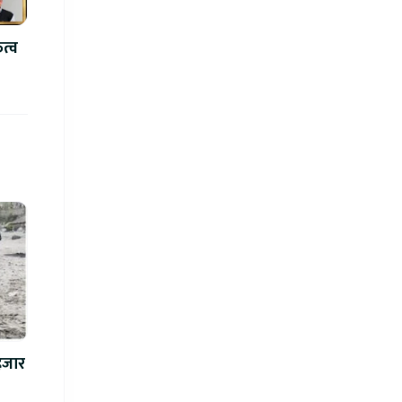
ित्व
 हजार