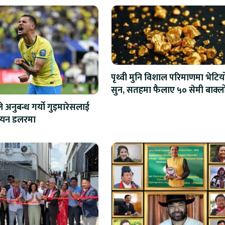
पृथ्वी मुनि विशाल परिमाणमा भेटिय
सुन, सतहमा फैलाए ५० सेमी बाक्ल
 अनुबन्ध गर्यो गुइमारेसलाई
ियन डलरमा