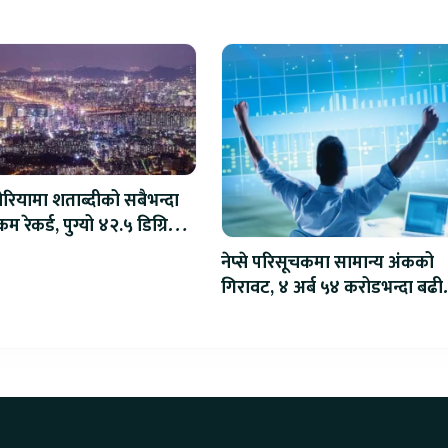
ोरियामा शताब्दीको सबैभन्दा
म रेकर्ड, पुग्यो ४२.५ डिग्रि
स
नेप्से परिसूचकमा सामान्य अंकको
गिरावट, ४ अर्ब ५४ करोडभन्दा बढी
कारोबार