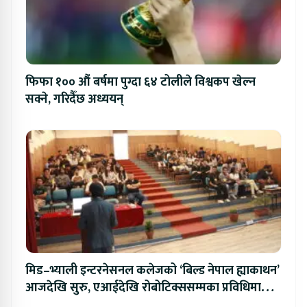
फिफा १०० औं बर्षमा पुग्दा ६४ टोलीले विश्वकप खेल्न
सक्ने, गरिदैँछ अध्ययन्
मिड–भ्याली इन्टरनेसनल कलेजको ‘बिल्ड नेपाल ह्याकाथन’
आजदेखि सुरु, एआईदेखि रोबोटिक्ससम्मका प्रविधिमा
प्रतिस्पर्धा