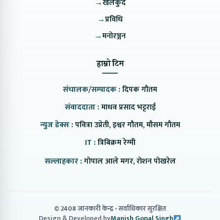
→
खेलकुद
→
प्रविधि
→
मनोरञ्जन
हाम्रो टिम
संचालक/सम्पादक :
दिपक गौतम
संवाददाता :
माधव प्रसाद भट्टराई
न्युज डेक्स :
पवित्रा उप्रेती, इश्वर गौतम, मौसम गौतम
IT :
त्रिबिक्रम रेग्मी
सल्लाहकार :
गोपाल आले मगर, रोशन पोखरेल
© 2408 जानकारी केन्द्र
सर्वाधिकार सुरक्षित
Design & Developed by
Manish Gopal Singh