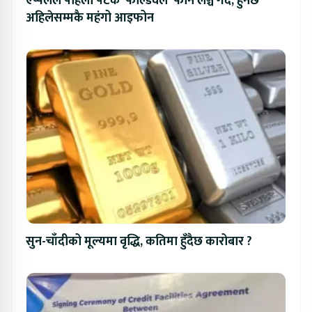
एप्पलले पहिलो पटक ‘फोल्डवेल’ फोन लञ्च गर्दै, हुनेछ
अहिलेसम्मकै महंगो आइफोन
सुन-चाँदीको मूल्यमा वृद्धि, कतिमा हुँदैछ कारोबार ?