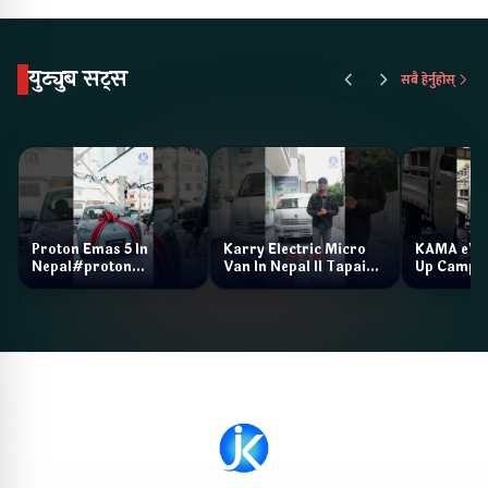
युट्युब सट्स
सबै हेर्नुहोस्
Proton Emas 5 In
Karry Electric Micro
KAMA eV F
Nepal#proton
Van In Nepal II Tapaiko
Up Camp
#protonemas5#protonnepal#evcarnepal
Bazar II Jankari
@ProtonNepal
Kendra