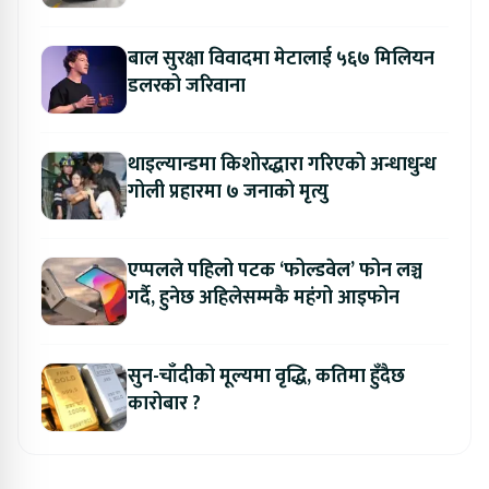
बाल सुरक्षा विवादमा मेटालाई ५६७ मिलियन
डलरको जरिवाना
थाइल्यान्डमा किशोरद्धारा गरिएको अन्धाधुन्ध
गोली प्रहारमा ७ जनाको मृत्यु
एप्पलले पहिलो पटक ‘फोल्डवेल’ फोन लञ्च
गर्दै, हुनेछ अहिलेसम्मकै महंगो आइफोन
सुन-चाँदीको मूल्यमा वृद्धि, कतिमा हुँदैछ
कारोबार ?