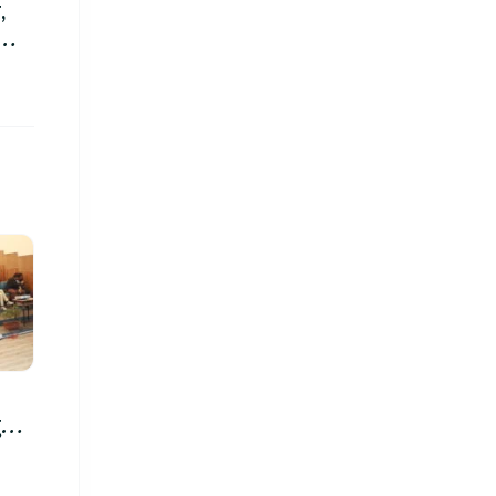
,
को
रु,
िमा