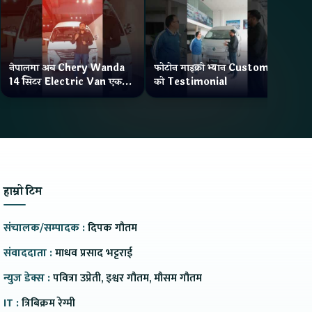
नेपालमा अब Chery Wanda
फोटोन माइक्रो भ्यान Customer
ने
14 सिटर Electric Van एक
को Testimonial
Wa
Charge मा दिन्छ 300KM
भ्य
Range
हाम्रो टिम
संचालक/सम्पादक :
दिपक गौतम
संवाददाता :
माधव प्रसाद भट्टराई
न्युज डेक्स :
पवित्रा उप्रेती, इश्वर गौतम, मौसम गौतम
IT :
त्रिबिक्रम रेग्मी