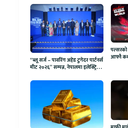
पल्सरको 
आफ्नै कथ
“ब्लू सर्ज – पावरिंग अहेड टुगेदर पार्टनर्स
सुनौलो 
मीट २०२६” सम्पन्न, नेपालमा इलेक्ट्रिक
बाइक ल्याउने यामाहाको घोषणा
माफी माग