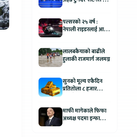
अहेड टुगेदर पार्टनर्स मीट
२०२६” सम्पन्न, नेपालमा
इलेक्ट्रिक बाइक ल्याउने
पल्सरको २५ वर्ष :
यामाहाको घोषणा
नेपाली राइडरलाई आफ्नै
कथा सुनाएर
मोटरसाइकल जित्ने
लालबकैयाको बाढीले
सुनौलो अवसर
हुलाकी राजमार्ग जलमग्न
सुनको मूल्य एकैदिन
प्रतितोला ८ हजार
रुपैयाँले बढ्यो, कतिमा
हुँदैछ कारोबार ?
माफी मागेकाले फिफा
अध्यक्ष पदमा इन्फान्टिनो
यथावत रहने