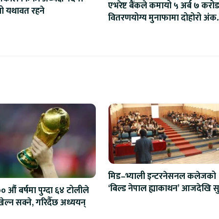
एभरेष्ट बैंकले कमायो ५ अर्ब ७ करोड
िनो यथावत रहने
वितरणयोग्य मुनाफामा दोहोरो अंक
वृद्धि
मिड–भ्याली इन्टरनेसनल कलेजको
‘बिल्ड नेपाल ह्याकाथन’ आजदेखि सु
 औं बर्षमा पुग्दा ६४ टोलीले
एआईदेखि रोबोटिक्ससम्मका प्रविध
ेल्न सक्ने, गरिदैँछ अध्ययन्
प्रतिस्पर्धा