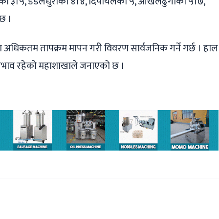
लेजुङको ३।५, डडेलधुराको ४।४, दिपायलको ५, ओखलढुंगाको ५।७,
 छ ।
ा अधिकतम तापक्रम मापन गरी विवरण सार्वजनिक गर्ने गर्छ । हाल
 प्रभाव रहेको महाशाखाले जनाएको छ ।