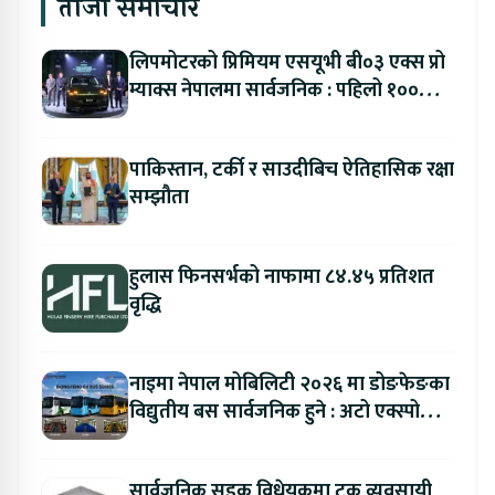
ताजा समाचार
लिपमोटरको प्रिमियम एसयूभी बी०३ एक्स प्रो
म्याक्स नेपालमा सार्वजनिक : पहिलो १००
ग्राहकलाई रु. ४४.९९ लाखको विशेष अफर
पाकिस्तान, टर्की र साउदीबिच ऐतिहासिक रक्षा
सम्झौता
हुलास फिनसर्भको नाफामा ८४.४५ प्रतिशत
वृद्धि
नाइमा नेपाल मोबिलिटी २०२६ मा डोङफेङका
विद्युतीय बस सार्वजनिक हुने : अटो एक्स्पोमा
बुकिङ गर्दा विशेष छुट
सार्वजनिक सडक विधेयकमा ट्रक व्यवसायी