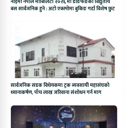
नाइमा नेपाल मोबिलिटी २०२६ मा डोङफेङका विद्युतीय
बस सार्वजनिक हुने : अटो एक्स्पोमा बुकिङ गर्दा विशेष छुट
सार्वजनिक सडक विधेयकमा ट्रक व्यवसायी महासंघको
ध्यानाकर्षण, पाँच लाख जरिवाना संशोधन गर्न माग