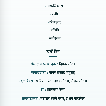
→
अर्थ/विकास
→
कृषि
→
खेलकुद
→
प्रविधि
→
मनोरञ्जन
हाम्रो टिम
संचालक/सम्पादक :
दिपक गौतम
संवाददाता :
माधव प्रसाद भट्टराई
न्युज डेक्स :
पवित्रा उप्रेती, इश्वर गौतम, मौसम गौतम
IT :
त्रिबिक्रम रेग्मी
सल्लाहकार :
गोपाल आले मगर, रोशन पोखरेल