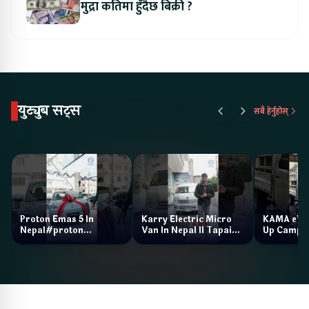
मुद्रा कतिमा हुँदैछ बिक्री ?
युट्युब सट्स
सबै हेर्नुहोस्
Proton Emas 5 In
Karry Electric Micro
KAMA eV F
Nepal#proton
Van In Nepal II Tapaiko
Up Camp
#protonemas5#protonnepal#evcarnepal
Bazar II Jankari
@ProtonNepal
Kendra