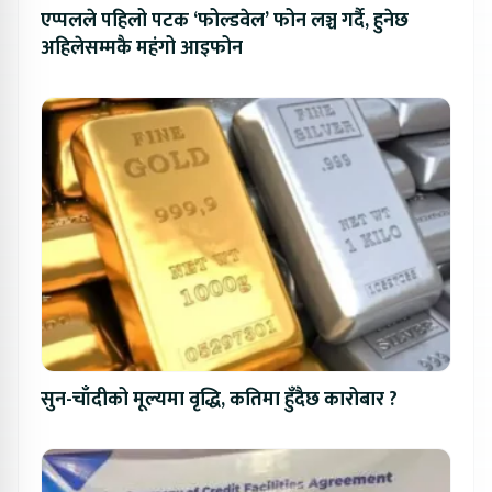
एप्पलले पहिलो पटक ‘फोल्डवेल’ फोन लञ्च गर्दै, हुनेछ
अहिलेसम्मकै महंगो आइफोन
सुन-चाँदीको मूल्यमा वृद्धि, कतिमा हुँदैछ कारोबार ?