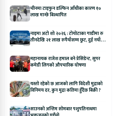
चीनमा टाइफुन डल्फिन आँधीका कारण १०
लाख मान्छे बिस्थापित
नाइमा अटो शो २०२६ : टोयोटाका गाडीमा रु
तीनदेखि २१ लाख रुपैयाँसम्म छुट, दुई नयाँ
मोडल सार्वजनिक हुँदै
महानायक राजेश हमाल बने प्रेसिडेन्ट, सुपर
कमेडी लिगको औपचारिक घोषणा
यस्तो रहेको छ आजको लागि विदेशी मुद्राको
विनिमय दर, कुन मुद्रा कतिमा हुँदैछ बिक्री ?
साउनको अन्तिम सोमबार पशुपतिनाथमा
भक्तजनको घुइँचो