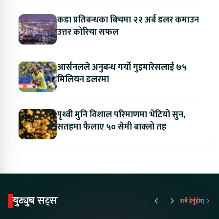
कडा प्रतिबन्धका बिचमा २२ अर्ब डलर कमाउन
उत्तर कोरिया सफल
आर्सनलले अनुबन्ध गर्यो गुइमारेसलाई ७५
मिलियन डलरमा
पृथ्वी मुनि विशाल परिमाणमा भेटियो सुन,
सतहमा फैलाए ५० सेमी बाक्लो तह
युट्युब सट्स
सबै हेर्नुहोस्
Proton Emas 5 In
Karry Electric Micro
KAMA eV F