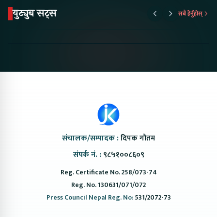
युट्युब सट्स
सबै हेर्नुहोस्
Proton Emas 5 In
Karry Electric Micro
KAMA eV F
Nepal#proton
Van In Nepal II Tapaiko
Up Camp
#protonemas5#protonnepal#evcarnepal
Bazar II Jankari
@ProtonNepal
Kendra
संचालक/सम्पादक :
दिपक गौतम
संपर्क नं. :
९८५१००८६०९
Reg. Certificate No. 258/073-74
Reg. No. 130631/071/072
Press Council Nepal Reg. No:
531/2072-73