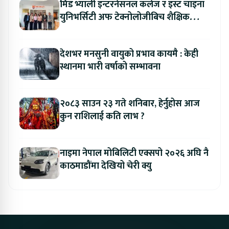
मिड भ्याली इन्टरनेसनल कलेज र इस्ट चाइना
युनिभर्सिटी अफ टेक्नोलोजीबिच शैक्षिक
सहकार्य विस्तार
देशभर मनसुनी वायुको प्रभाव कायमै : केही
स्थानमा भारी वर्षाको सम्भावना
२०८३ साउन २३ गते शनिबार, हेर्नुहोस आज
कुन राशिलाई कति लाभ ?
नाइमा नेपाल मोबिलिटी एक्सपो २०२६ अघि नै
काठमाडौंमा देखियो चेरी क्यु