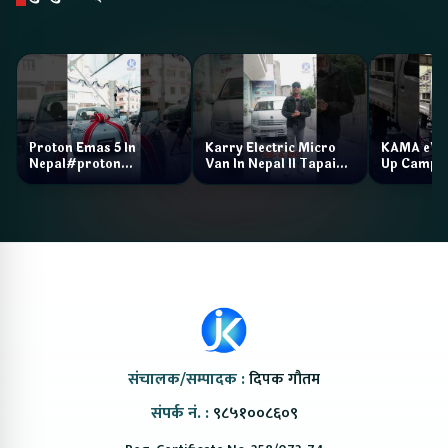
Proton Emas 5 In
Karry Electric Micro
KAMA eV F
Nepal#proton
Van In Nepal II Tapaiko
Up Camp
#protonemas5#protonnepal#evcarnepal
Bazar II Jankari
@ProtonNepal
Kendra
संचालक/सम्पादक :
दिपक गौतम
संपर्क नं. :
९८५१००८६०९