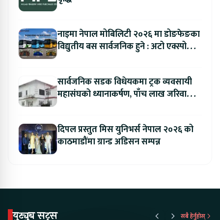
नाइमा नेपाल मोबिलिटी २०२६ मा डोङफेङका
विद्युतीय बस सार्वजनिक हुने : अटो एक्स्पोमा
बुकिङ गर्दा विशेष छुट
सार्वजनिक सडक विधेयकमा ट्रक व्यवसायी
महासंघको ध्यानाकर्षण, पाँच लाख जरिवाना
संशोधन गर्न माग
दिपल प्रस्तुत मिस युनिभर्स नेपाल २०२६ को
काठमाडौंमा ग्रान्ड अडिसन सम्पन्न
युट्युब सट्स
सबै हेर्नुहोस्