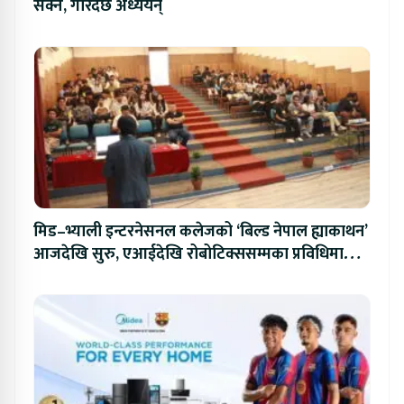
सक्ने, गरिदैँछ अध्ययन्
मिड–भ्याली इन्टरनेसनल कलेजको ‘बिल्ड नेपाल ह्याकाथन’
आजदेखि सुरु, एआईदेखि रोबोटिक्ससम्मका प्रविधिमा
प्रतिस्पर्धा