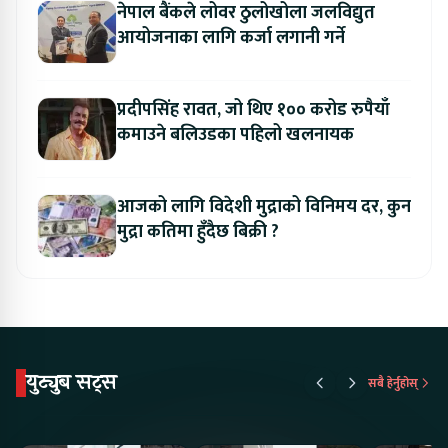
नेपाल बैंकले लोवर ठुलोखोला जलविद्युत
आयोजनाका लागि कर्जा लगानी गर्ने
प्रदीपसिंह रावत, जो थिए १०० करोड रुपैयाँ
कमाउने बलिउडका पहिलो खलनायक
आजको लागि विदेशी मुद्राको विनिमय दर, कुन
मुद्रा कतिमा हुँदैछ बिक्री ?
युट्युब सट्स
सबै हेर्नुहोस्