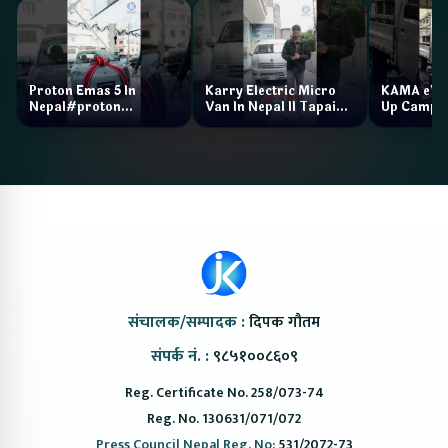
Proton Emas 5 In
Karry Electric Micro
KAMA eV F
Nepal#proton
Van In Nepal II Tapaiko
Up Camp
#protonemas5#protonnepal#evcarnepal
Bazar II Jankari
@ProtonNepal
Kendra
संचालक/सम्पादक :
दिपक गौतम
संपर्क नं. :
९८५१००८६०९
Reg. Certificate No. 258/073-74
Reg. No. 130631/071/072
Press Council Nepal Reg. No:
531/2072-73