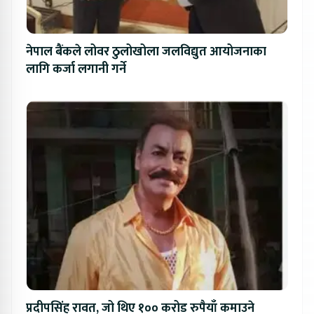
नेपाल बैंकले लोवर ठुलोखोला जलविद्युत आयोजनाका
लागि कर्जा लगानी गर्ने
प्रदीपसिंह रावत, जो थिए १०० करोड रुपैयाँ कमाउने