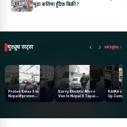
मुद्रा कतिमा हुँदैछ बिक्री ?
युट्युब सट्स
सबै हेर्नुहोस्
Proton Emas 5 In
Karry Electric Micro
KAMA eV F
Nepal#proton
Van In Nepal II Tapaiko
Up Camp
#protonemas5#protonnepal#evcarnepal
Bazar II Jankari
@ProtonNepal
Kendra