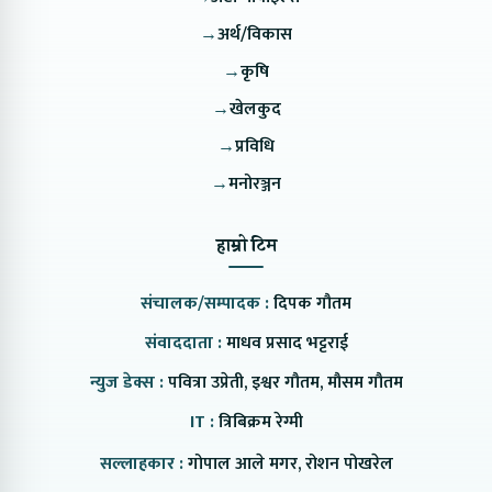
→
अर्थ/विकास
→
कृषि
→
खेलकुद
→
प्रविधि
→
मनोरञ्जन
हाम्रो टिम
संचालक/सम्पादक :
दिपक गौतम
संवाददाता :
माधव प्रसाद भट्टराई
न्युज डेक्स :
पवित्रा उप्रेती, इश्वर गौतम, मौसम गौतम
IT :
त्रिबिक्रम रेग्मी
सल्लाहकार :
गोपाल आले मगर, रोशन पोखरेल