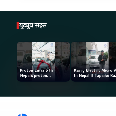
युट्युब सट्स
Proton Emas 5 In
Karry Electric Micro 
Nepal#proton
In Nepal II Tapaiko Ba
#protonemas5#protonnepal#evcarnepal
II Jankari Kendra
@ProtonNepal