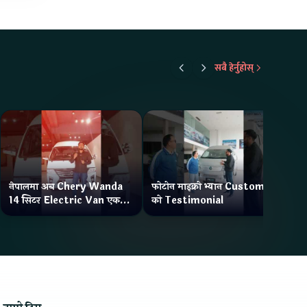
सबै हेर्नुहोस्
नेपालमा अब Chery Wanda
फोटोन माइक्रो भ्यान Customer
ने
14 सिटर Electric Van एक
को Testimonial
Wa
Charge मा दिन्छ 300KM
भ्य
Range