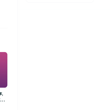
शक्तिशाली हुने
क,
म्म