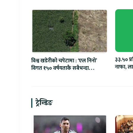
३३.५० प्
विश्व खडेरीको चपेटामा : ‘एल निनो’
नाफा, लाभ
विगत १५० वर्षयताकै सबैभन्दा
रुपैयाँ
शक्तिशाली हुने
ट्रेन्डिङ