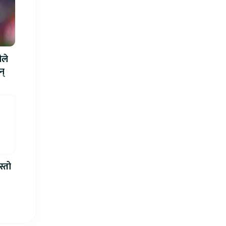
ीले
न्
स्तो