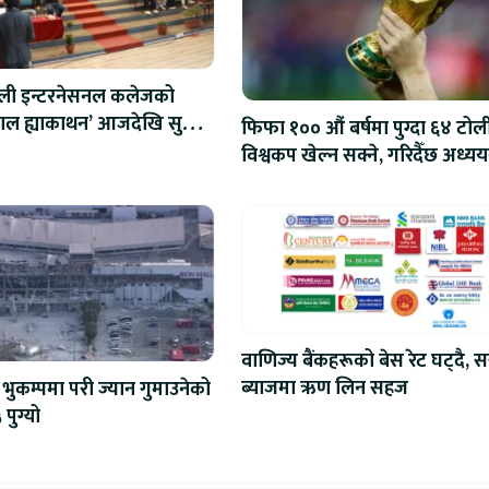
ाली इन्टरनेसनल कलेजको
ेपाल ह्याकाथन’ आजदेखि सुरु,
फिफा १०० औं बर्षमा पुग्दा ६४ टोल
रोबोटिक्ससम्मका प्रविधिमा
विश्वकप खेल्न सक्ने, गरिदैँछ अध्यय
वाणिज्य बैंकहरूको बेस रेट घट्दै, स
ब्याजमा ऋण लिन सहज
भुकम्पमा परी ज्यान गुमाउनेको
 पुग्यो