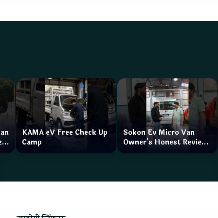
Van
KAMA eV Free Check Up
Sokon Ev Micro Van
zar
Camp
Owner's Honest Review
How is the service?