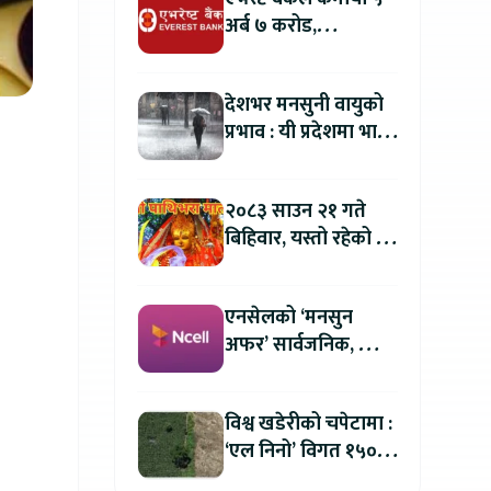
अर्ब ७ करोड,
वितरणयोग्य मुनाफामा
दोहोरो अंकको वृद्धि
देशभर मनसुनी वायुको
प्रभाव : यी प्रदेशमा भारी
वर्षा हुने पूर्वानुमान
२०८३ साउन २१ गते
बिहिवार, यस्तो रहेको छ
तपाईको आजको
राशिफल
एनसेलको ‘मनसुन
अफर’ सार्वजनिक, सिम
र प्याक खरिदमा २०
प्रतिशतसम्म क्यासब्याक
विश्व खडेरीको चपेटामा :
‘एल निनो’ विगत १५०
वर्षयताकै सबैभन्दा