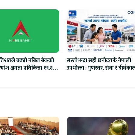
रतिशतले बढ्यो नबिल बैंकको
सस्तोभन्दा सही छनोटतर्फ नेपाली
ांश क्षमता प्रतिकित्ता १९.१०
उपभोक्ता : गुणस्तर, सेवा र दीर्घका
मूल्यमा बढ्दो ध्यान