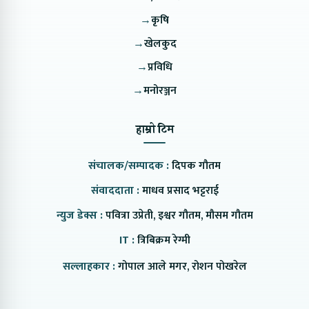
→
कृषि
→
खेलकुद
→
प्रविधि
→
मनोरञ्जन
हाम्रो टिम
संचालक/सम्पादक :
दिपक गौतम
संवाददाता :
माधव प्रसाद भट्टराई
न्युज डेक्स :
पवित्रा उप्रेती, इश्वर गौतम, मौसम गौतम
IT :
त्रिबिक्रम रेग्मी
सल्लाहकार :
गोपाल आले मगर, रोशन पोखरेल