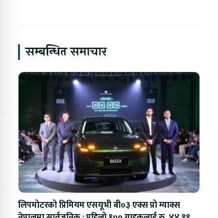
सम्बन्धित समाचार
लिपमोटरको प्रिमियम एसयूभी बी०३ एक्स प्रो म्याक्स
नेपालमा सार्वजनिक : पहिलो १०० ग्राहकलाई रु. ४४.९९