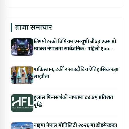
ताजा समाचार
लिपमोटरको प्रिमियम एसयूभी बी०३ एक्स प्रो
म्याक्स नेपालमा सार्वजनिक : पहिलो १००
ग्राहकलाई रु. ४४.९९ लाखको विशेष अफर
पाकिस्तान, टर्की र साउदीबिच ऐतिहासिक रक्षा
सम्झौता
हुलास फिनसर्भको नाफामा ८४.४५ प्रतिशत
वृद्धि
नाइमा नेपाल मोबिलिटी २०२६ मा डोङफेङका