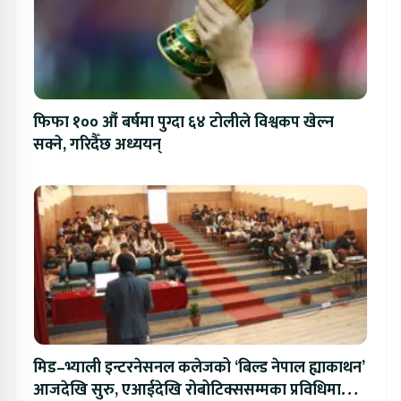
फिफा १०० औं बर्षमा पुग्दा ६४ टोलीले विश्वकप खेल्न
सक्ने, गरिदैँछ अध्ययन्
मिड–भ्याली इन्टरनेसनल कलेजको ‘बिल्ड नेपाल ह्याकाथन’
आजदेखि सुरु, एआईदेखि रोबोटिक्ससम्मका प्रविधिमा