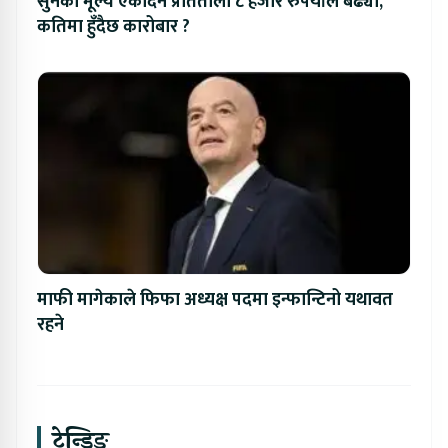
सुनको मूल्य एकैदिन प्रतितोला ८ हजार रुपैयाँले बढ्यो,
कतिमा हुँदैछ कारोबार ?
माफी मागेकाले फिफा अध्यक्ष पदमा इन्फान्टिनो यथावत
रहने
ट्रेन्डिङ