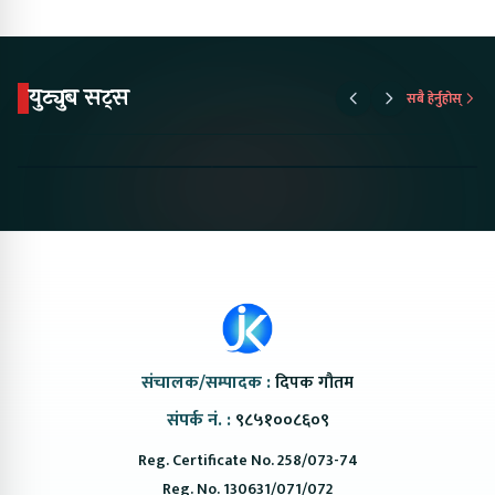
युट्युब सट्स
सबै हेर्नुहोस्
Proton Emas 5 In
Karry Electric Micro
KAMA eV F
Nepal#proton
Van In Nepal II Tapaiko
Up Camp
#protonemas5#protonnepal#evcarnepal
Bazar II Jankari
@ProtonNepal
Kendra
संचालक/सम्पादक :
दिपक गौतम
संपर्क नं. :
९८५१००८६०९
Reg. Certificate No. 258/073-74
Reg. No. 130631/071/072