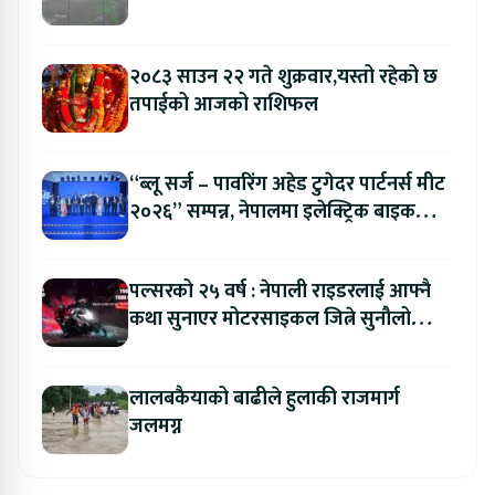
२०८३ साउन २२ गते शुक्रवार,यस्तो रहेको छ
तपाईको आजको राशिफल
“ब्लू सर्ज – पावरिंग अहेड टुगेदर पार्टनर्स मीट
२०२६” सम्पन्न, नेपालमा इलेक्ट्रिक बाइक
ल्याउने यामाहाको घोषणा
पल्सरको २५ वर्ष : नेपाली राइडरलाई आफ्नै
कथा सुनाएर मोटरसाइकल जित्ने सुनौलो
अवसर
लालबकैयाको बाढीले हुलाकी राजमार्ग
जलमग्न