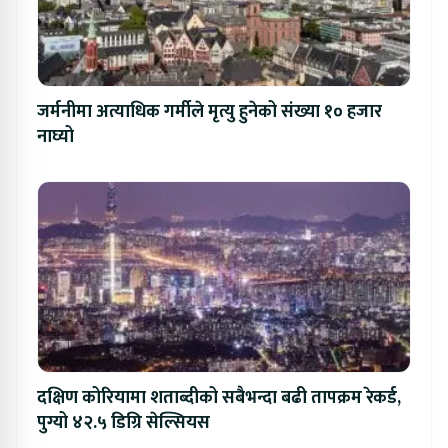
जर्मनीमा अत्याधिक गर्मीले मृत्यु हुनेको संख्या १० हजार
नाघ्यो
दक्षिण कोरियामा शताब्दीको सबैभन्दा बढी तापक्रम रेकर्ड,
पुग्यो ४२.५ डिग्रि सेल्सियस