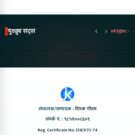
युट्युब सट्स
सबै हेर्नुहोस्
Proton Emas 5 In
Karry Electric Micro
KAMA eV F
Nepal#proton
Van In Nepal II Tapaiko
Up Camp
#protonemas5#protonnepal#evcarnepal
Bazar II Jankari
@ProtonNepal
Kendra
संचालक/सम्पादक :
दिपक गौतम
संपर्क नं. :
९८५१००८६०९
Reg. Certificate No. 258/073-74