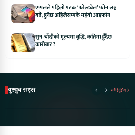
एप्पलले पहिलो पटक ‘फोल्डवेल’ फोन लञ्च
गर्दै, हुनेछ अहिलेसम्मकै महंगो आइफोन
सुन-चाँदीको मूल्यमा वृद्धि, कतिमा हुँदैछ
कारोबार ?
युट्युब सट्स
सबै हेर्नुहोस्
Proton Emas 5 In
Karry Electric Micro
KAMA eV F
Nepal#proton
Van In Nepal II Tapaiko
Up Camp
#protonemas5#protonnepal#evcarnepal
Bazar II Jankari
@ProtonNepal
Kendra