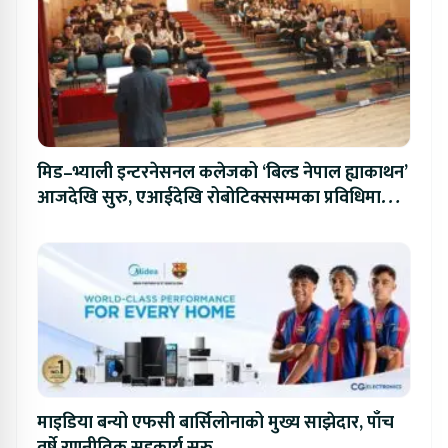
मिड–भ्याली इन्टरनेसनल कलेजको ‘बिल्ड नेपाल ह्याकाथन’
आजदेखि सुरु, एआईदेखि रोबोटिक्ससम्मका प्रविधिमा
प्रतिस्पर्धा
माइडिया बन्यो एफसी बार्सिलोनाको मुख्य साझेदार, पाँच
वर्षे रणनीतिक सहकार्य सुरु