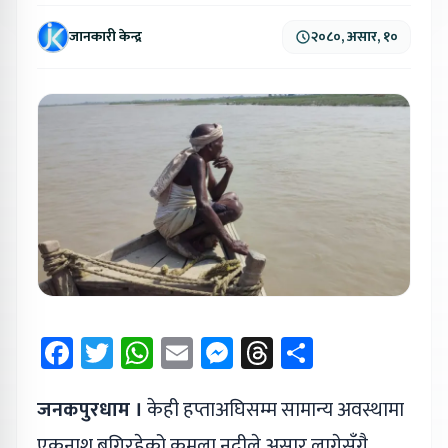
जानकारी केन्द्र
२०८०, असार, १०
Facebook
Twitter
WhatsApp
Email
Messenger
Threads
Share
जनकपुरधाम ।
केही हप्ताअघिसम्म सामान्य अवस्थामा
एकनाश बगिरहेको कमला नदीले असार लागेसँगै