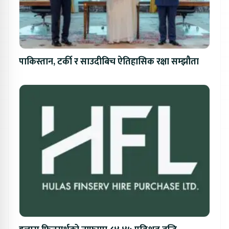
पाकिस्तान, टर्की र साउदीबिच ऐतिहासिक रक्षा सम्झौता