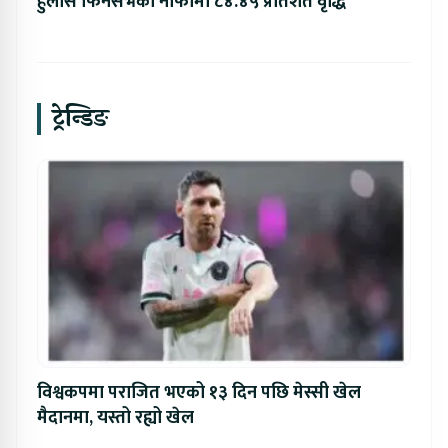
हुलास फिनसर्भको नाफामा ८४.४५ प्रतिशत वृद्धि
ट्रेन्डिङ
विश्वकपमा पराजित भएको १३ दिन पछि मेस्सी खेल
मैदानमा, यस्तो रह्यो खेल