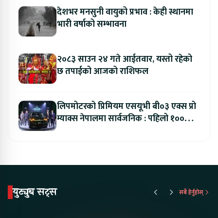
देशभर मनसुनी वायुको प्रभाव : केही स्थानमा
भारी वर्षाको सम्भावना
२०८३ साउन २४ गते आईतवार, यस्तो रहेको
छ तपाईको आजको राशिफल
लिपमोटरको प्रिमियम एसयूभी बी०३ एक्स प्रो
म्याक्स नेपालमा सार्वजनिक : पहिलो १००
ग्राहकलाई रु. ४४.९९ लाखको विशेष अफर
युट्युब सट्स
सबै हेर्नुहोस्