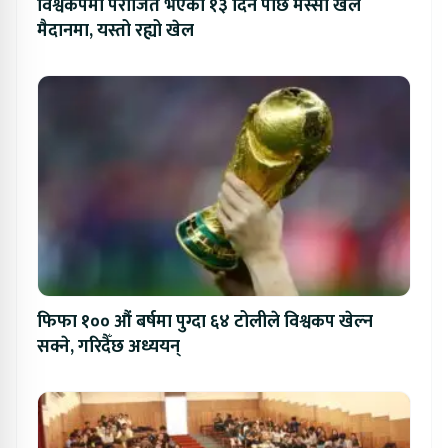
विश्वकपमा पराजित भएको १३ दिन पछि मेस्सी खेल
मैदानमा, यस्तो रह्यो खेल
फिफा १०० औं बर्षमा पुग्दा ६४ टोलीले विश्वकप खेल्न
सक्ने, गरिदैँछ अध्ययन्